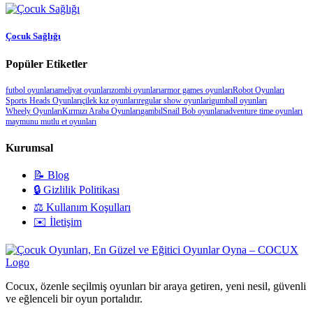
Çocuk Sağlığı
Popüler Etiketler
futbol oyunları
ameliyat oyunları
zombi oyunları
armor games oyunları
Robot Oyunları
Sports Heads Oyunları
çilek kız oyunları
regular show oyunlari
gumball oyunları
Wheely Oyunları
Kırmızı Araba Oyunları
gambıl
Snail Bob oyunları
adventure time oyunları
maymunu mutlu et oyunları
Kurumsal
📝 Blog
🔒 Gizlilik Politikası
⚖️ Kullanım Koşulları
✉️ İletişim
Cocux, özenle seçilmiş oyunları bir araya getiren, yeni nesil, güvenli
ve eğlenceli bir oyun portalıdır.