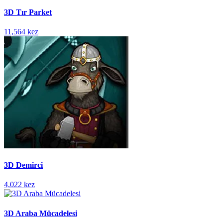
3D Tır Parket
11,564 kez
3D Demirci
4,022 kez
3D Araba Mücadelesi