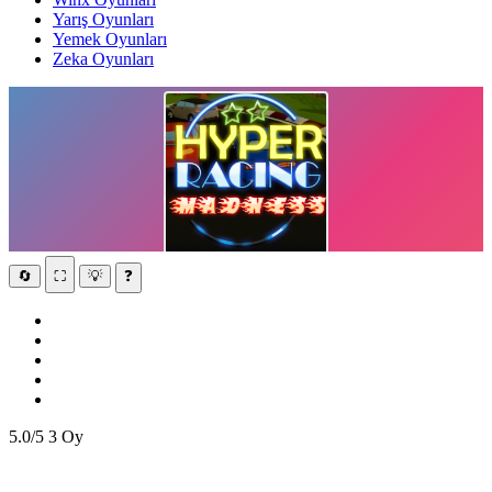
Yarış Oyunları
Yemek Oyunları
Zeka Oyunları
🔄
⛶
💡
❓
5.0/5
3 Oy