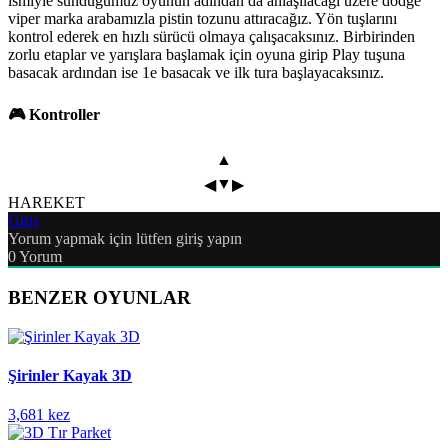
ismiyle sunduğumuz oyunun adından da anlaşılacağı üzere dodge
viper marka arabamızla pistin tozunu attıracağız. Yön tuşlarını
kontrol ederek en hızlı sürücü olmaya çalışacaksınız. Birbirinden
zorlu etaplar ve yarışlara başlamak için oyuna girip Play tuşuna
basacak ardından ise 1e basacak ve ilk tura başlayacaksınız.
🎮 Kontroller
▲
▼
◀
▶
HAREKET
Giriş
Yorum yapmak için lütfen giriş yapın
0
Yorum
BENZER OYUNLAR
Şirinler Kayak 3D
3,681 kez