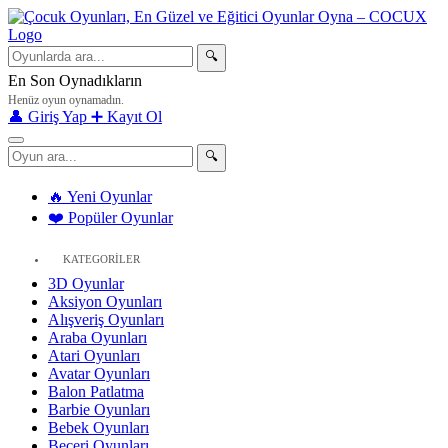
🔍
En Son Oynadıkların
Henüz oyun oynamadın.
👤 Giriş Yap
➕ Kayıt Ol
🔍
🔥 Yeni Oyunlar
❤️ Popüler Oyunlar
KATEGORİLER
3D Oyunlar
Aksiyon Oyunları
Alışveriş Oyunları
Araba Oyunları
Atari Oyunları
Avatar Oyunları
Balon Patlatma
Barbie Oyunları
Bebek Oyunları
Beceri Oyunları