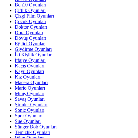
Ben10 Oyunları
Çiftlik Oyunları
Çizgi Film Oyunları
Çocuk Oyunları
Doktor Oyunları
Dora Oyunları
Dövüş Oyunları
Eğitici Oyunlar
Giydirme Oyunları
İki Kişilik Oyunlar
İtfaiye Oyunları
Kaçış Oyunları
Kayu Oyunları
Kız Oyunları
Macera Oyunları
Mario Oyunları
Miniş Oyunları
Savaş Oyunları
Şirinler Oyunları
Sonic Oyunları
Spor Oyunları
Sue Oyunları
Sünger Bob Oyunları
Temizlik Oyunları
Winx Oyunları