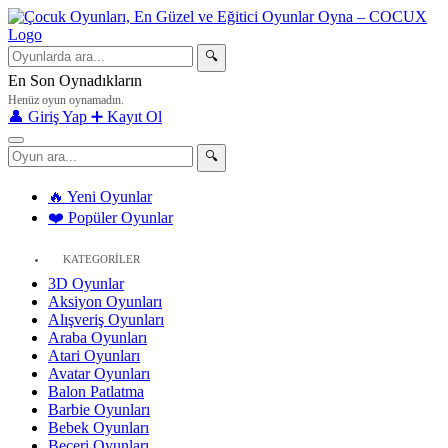
🔍
En Son Oynadıkların
Henüz oyun oynamadın.
👤 Giriş Yap
➕ Kayıt Ol
🔍
🔥 Yeni Oyunlar
❤️ Popüler Oyunlar
KATEGORİLER
3D Oyunlar
Aksiyon Oyunları
Alışveriş Oyunları
Araba Oyunları
Atari Oyunları
Avatar Oyunları
Balon Patlatma
Barbie Oyunları
Bebek Oyunları
Beceri Oyunları