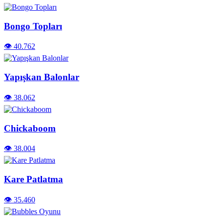
Bongo Topları
👁️ 40.762
Yapışkan Balonlar
👁️ 38.062
Chickaboom
👁️ 38.004
Kare Patlatma
👁️ 35.460