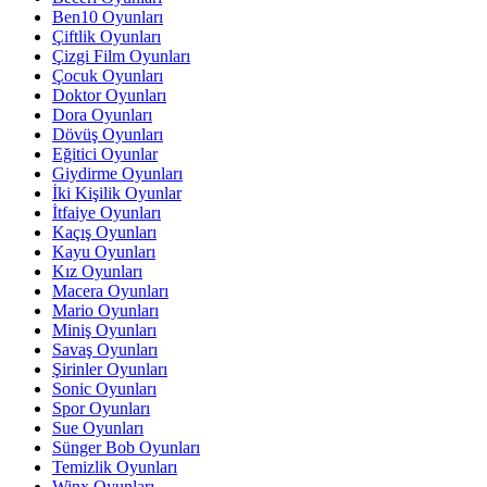
Ben10 Oyunları
Çiftlik Oyunları
Çizgi Film Oyunları
Çocuk Oyunları
Doktor Oyunları
Dora Oyunları
Dövüş Oyunları
Eğitici Oyunlar
Giydirme Oyunları
İki Kişilik Oyunlar
İtfaiye Oyunları
Kaçış Oyunları
Kayu Oyunları
Kız Oyunları
Macera Oyunları
Mario Oyunları
Miniş Oyunları
Savaş Oyunları
Şirinler Oyunları
Sonic Oyunları
Spor Oyunları
Sue Oyunları
Sünger Bob Oyunları
Temizlik Oyunları
Winx Oyunları