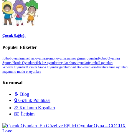
Çocuk Sağlığı
Popüler Etiketler
futbol oyunları
ameliyat oyunları
zombi oyunları
armor games oyunları
Robot Oyunları
Sports Heads Oyunları
çilek kız oyunları
regular show oyunlari
gumball oyunları
Wheely Oyunları
Kırmızı Araba Oyunları
gambıl
Snail Bob oyunları
adventure time oyunları
maymunu mutlu et oyunları
Kurumsal
📝 Blog
🔒 Gizlilik Politikası
⚖️ Kullanım Koşulları
✉️ İletişim