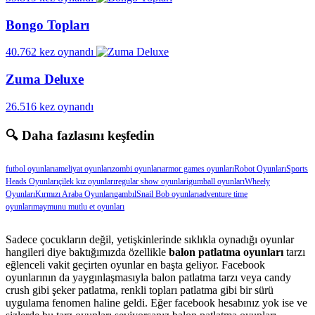
Bongo Topları
40.762 kez oynandı
Zuma Deluxe
26.516 kez oynandı
🔍 Daha fazlasını keşfedin
futbol oyunları
ameliyat oyunları
zombi oyunları
armor games oyunları
Robot Oyunları
Sports
Heads Oyunları
çilek kız oyunları
regular show oyunlari
gumball oyunları
Wheely
Oyunları
Kırmızı Araba Oyunları
gambıl
Snail Bob oyunları
adventure time
oyunları
maymunu mutlu et oyunları
Sadece çocukların değil, yetişkinlerinde sıklıkla oynadığı oyunlar
hangileri diye baktığımızda özellikle
balon patlatma oyunları
tarzı
eğlenceli vakit geçirten oyunlar en başta geliyor. Facebook
oyunlarının da yaygınlaşmasıyla balon patlatma tarzı veya candy
crush gibi şeker patlatma, renkli topları patlatma gibi bir sürü
uygulama fenomen haline geldi. Eğer facebook hesabınız yok ise ve