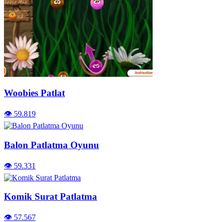
Woobies Patlat
👁️ 59.819
Balon Patlatma Oyunu
👁️ 59.331
Komik Surat Patlatma
👁️ 57.567