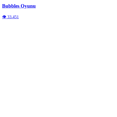
Bubbles Oyunu
👁️ 33.451