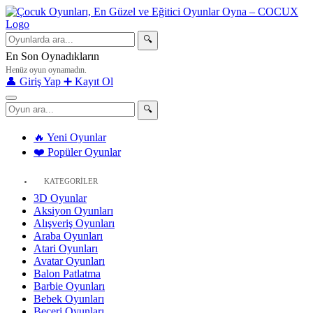
🔍
En Son Oynadıkların
Henüz oyun oynamadın.
👤 Giriş Yap
➕ Kayıt Ol
🔍
🔥 Yeni Oyunlar
❤️ Popüler Oyunlar
KATEGORİLER
3D Oyunlar
Aksiyon Oyunları
Alışveriş Oyunları
Araba Oyunları
Atari Oyunları
Avatar Oyunları
Balon Patlatma
Barbie Oyunları
Bebek Oyunları
Beceri Oyunları