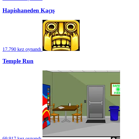
Hapishaneden Kaçış
17.790 kez oynandı
Temple Run
69.917 kez oynandı