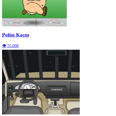
Polün Kaçışı
👁️ 55.008