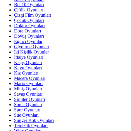
Ben10 Oyunları
Çiftlik Oyunları
Çizgi Film Oyunları
Çocuk Oyunları
Doktor Oyunları
Dora Oyunları
Dövüş Oyunları
Eğitici Oyunlar
Giydirme Oyunları
İki Kişilik Oyunlar
İtfaiye Oyunları
Kaçış Oyunları
Kayu Oyunları
Kız Oyunları
Macera Oyunları
Mario Oyunları
Miniş Oyunları
Savaş Oyunları
Şirinler Oyunları
Sonic Oyunları
Spor Oyunları
Sue Oyunları
Sünger Bob Oyunları
Temizlik Oyunları
Winx Oyunları