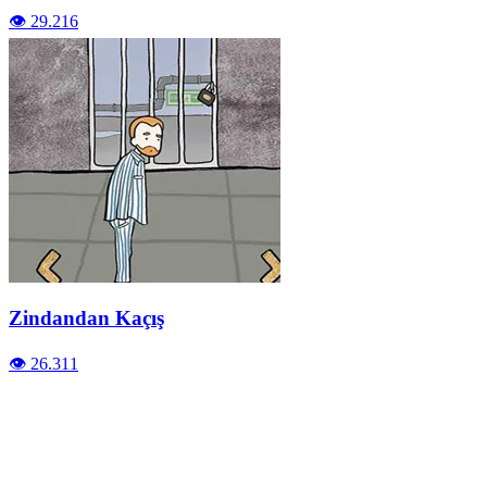
👁️ 29.216
Zindandan Kaçış
👁️ 26.311