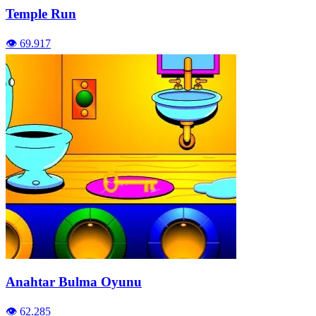
Temple Run
👁️ 69.917
Anahtar Bulma Oyunu
👁️ 62.285