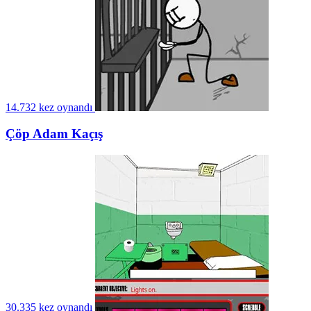
14.732 kez oynandı
Çöp Adam Kaçış
30.335 kez oynandı