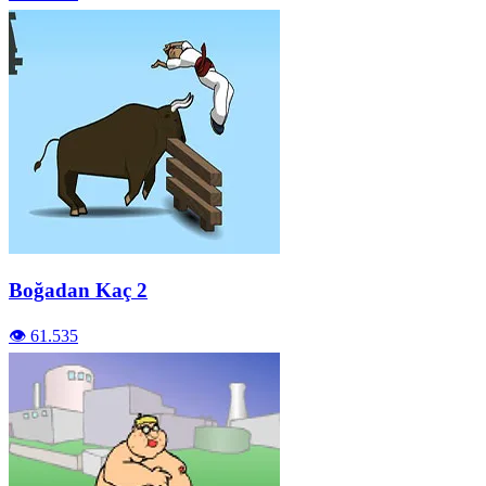
Boğadan Kaç 2
👁️ 61.535