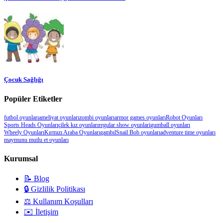
Çocuk Sağlığı
Popüler Etiketler
futbol oyunları
ameliyat oyunları
zombi oyunları
armor games oyunları
Robot Oyunları
Sports Heads Oyunları
çilek kız oyunları
regular show oyunlari
gumball oyunları
Wheely Oyunları
Kırmızı Araba Oyunları
gambıl
Snail Bob oyunları
adventure time oyunları
maymunu mutlu et oyunları
Kurumsal
📝 Blog
🔒 Gizlilik Politikası
⚖️ Kullanım Koşulları
✉️ İletişim