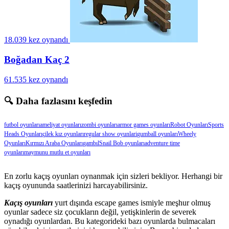
18.039 kez oynandı
Boğadan Kaç 2
61.535 kez oynandı
🔍 Daha fazlasını keşfedin
futbol oyunları
ameliyat oyunları
zombi oyunları
armor games oyunları
Robot Oyunları
Sports
Heads Oyunları
çilek kız oyunları
regular show oyunlari
gumball oyunları
Wheely
Oyunları
Kırmızı Araba Oyunları
gambıl
Snail Bob oyunları
adventure time
oyunları
maymunu mutlu et oyunları
En zorlu kaçış oyunları oynanmak için sizleri bekliyor. Herhangi bir
kaçış oyununda saatlerinizi harcayabilirsiniz.
Kaçış oyunları
yurt dışında escape games ismiyle meşhur olmuş
oyunlar sadece siz çocukların değil, yetişkinlerin de severek
oynadığı oyunlardan. Bu kategorideki bazı oyunlarda bulmacaları