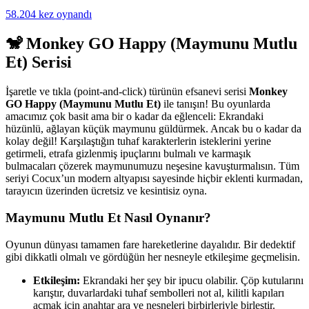
58.204 kez oynandı
🐒 Monkey GO Happy (Maymunu Mutlu
Et) Serisi
İşaretle ve tıkla (point-and-click) türünün efsanevi serisi
Monkey
GO Happy (Maymunu Mutlu Et)
ile tanışın! Bu oyunlarda
amacımız çok basit ama bir o kadar da eğlenceli: Ekrandaki
hüzünlü, ağlayan küçük maymunu güldürmek. Ancak bu o kadar da
kolay değil! Karşılaştığın tuhaf karakterlerin isteklerini yerine
getirmeli, etrafa gizlenmiş ipuçlarını bulmalı ve karmaşık
bulmacaları çözerek maymunumuzu neşesine kavuşturmalısın. Tüm
seriyi Cocux’un modern altyapısı sayesinde hiçbir eklenti kurmadan,
tarayıcın üzerinden ücretsiz ve kesintisiz oyna.
Maymunu Mutlu Et Nasıl Oynanır?
Oyunun dünyası tamamen fare hareketlerine dayalıdır. Bir dedektif
gibi dikkatli olmalı ve gördüğün her nesneyle etkileşime geçmelisin.
Etkileşim:
Ekrandaki her şey bir ipucu olabilir. Çöp kutularını
karıştır, duvarlardaki tuhaf sembolleri not al, kilitli kapıları
açmak için anahtar ara ve nesneleri birbirleriyle birleştir.