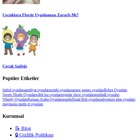
Çocuklara Florür Uygulaması Zararlı Mı?
Çocuk Sağlığı
Popüler Etiketler
futbol oyunları
ameliyat oyunları
zombi oyunları
armor games oyunları
Robot Oyunları
Sports Heads Oyunları
çilek kız oyunları
regular show oyunlari
gumball oyunları
Wheely Oyunları
Kırmızı Araba Oyunları
gambıl
Snail Bob oyunları
adventure time oyunları
maymunu mutlu et oyunları
Kurumsal
📝 Blog
🔒 Gizlilik Politikası