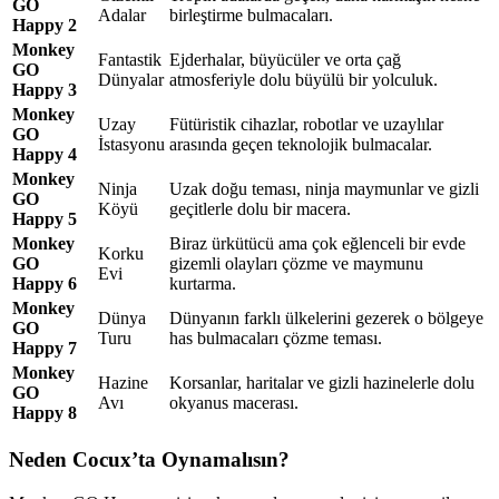
GO
Adalar
birleştirme bulmacaları.
Happy 2
Monkey
Fantastik
Ejderhalar, büyücüler ve orta çağ
GO
Dünyalar
atmosferiyle dolu büyülü bir yolculuk.
Happy 3
Monkey
Uzay
Fütüristik cihazlar, robotlar ve uzaylılar
GO
İstasyonu
arasında geçen teknolojik bulmacalar.
Happy 4
Monkey
Ninja
Uzak doğu teması, ninja maymunlar ve gizli
GO
Köyü
geçitlerle dolu bir macera.
Happy 5
Monkey
Biraz ürkütücü ama çok eğlenceli bir evde
Korku
GO
gizemli olayları çözme ve maymunu
Evi
Happy 6
kurtarma.
Monkey
Dünya
Dünyanın farklı ülkelerini gezerek o bölgeye
GO
Turu
has bulmacaları çözme teması.
Happy 7
Monkey
Hazine
Korsanlar, haritalar ve gizli hazinelerle dolu
GO
Avı
okyanus macerası.
Happy 8
Neden Cocux’ta Oynamalısın?