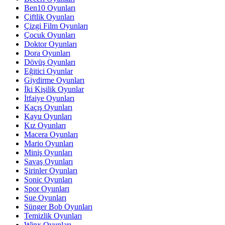
Ben10 Oyunları
Çiftlik Oyunları
Çizgi Film Oyunları
Çocuk Oyunları
Doktor Oyunları
Dora Oyunları
Dövüş Oyunları
Eğitici Oyunlar
Giydirme Oyunları
İki Kişilik Oyunlar
İtfaiye Oyunları
Kaçış Oyunları
Kayu Oyunları
Kız Oyunları
Macera Oyunları
Mario Oyunları
Miniş Oyunları
Savaş Oyunları
Şirinler Oyunları
Sonic Oyunları
Spor Oyunları
Sue Oyunları
Sünger Bob Oyunları
Temizlik Oyunları
Winx Oyunları