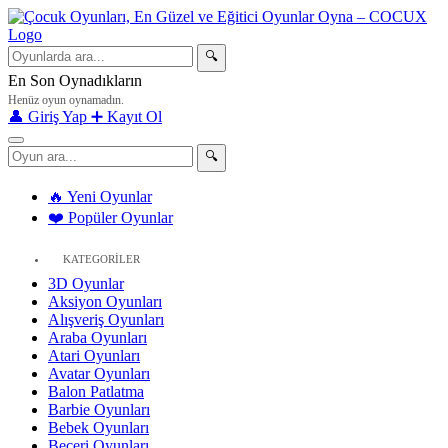
🔍
En Son Oynadıkların
Henüz oyun oynamadın.
👤 Giriş Yap
➕ Kayıt Ol
🔍
🔥 Yeni Oyunlar
❤️ Popüler Oyunlar
KATEGORİLER
3D Oyunlar
Aksiyon Oyunları
Alışveriş Oyunları
Araba Oyunları
Atari Oyunları
Avatar Oyunları
Balon Patlatma
Barbie Oyunları
Bebek Oyunları
Beceri Oyunları