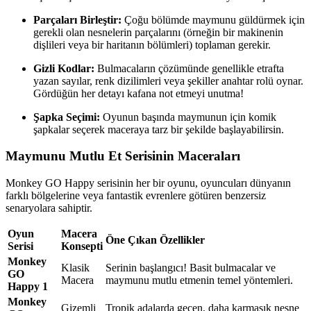
Parçaları Birleştir:
Çoğu bölümde maymunu güldürmek için
gerekli olan nesnelerin parçalarını (örneğin bir makinenin
dişlileri veya bir haritanın bölümleri) toplaman gerekir.
Gizli Kodlar:
Bulmacaların çözümünde genellikle etrafta
yazan sayılar, renk dizilimleri veya şekiller anahtar rolü oynar.
Gördüğün her detayı kafana not etmeyi unutma!
Şapka Seçimi:
Oyunun başında maymunun için komik
şapkalar seçerek maceraya tarz bir şekilde başlayabilirsin.
Maymunu Mutlu Et Serisinin Maceraları
Monkey GO Happy serisinin her bir oyunu, oyuncuları dünyanın
farklı bölgelerine veya fantastik evrenlere götüren benzersiz
senaryolara sahiptir.
Oyun
Macera
Öne Çıkan Özellikler
Serisi
Konsepti
Monkey
Klasik
Serinin başlangıcı! Basit bulmacalar ve
GO
Macera
maymunu mutlu etmenin temel yöntemleri.
Happy 1
Monkey
Gizemli
Tropik adalarda geçen, daha karmaşık nesne