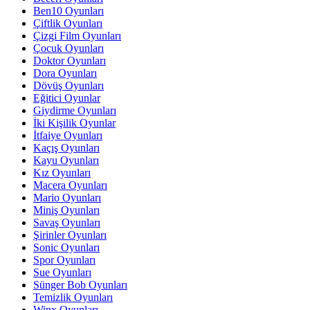
Ben10 Oyunları
Çiftlik Oyunları
Çizgi Film Oyunları
Çocuk Oyunları
Doktor Oyunları
Dora Oyunları
Dövüş Oyunları
Eğitici Oyunlar
Giydirme Oyunları
İki Kişilik Oyunlar
İtfaiye Oyunları
Kaçış Oyunları
Kayu Oyunları
Kız Oyunları
Macera Oyunları
Mario Oyunları
Miniş Oyunları
Savaş Oyunları
Şirinler Oyunları
Sonic Oyunları
Spor Oyunları
Sue Oyunları
Sünger Bob Oyunları
Temizlik Oyunları
Winx Oyunları