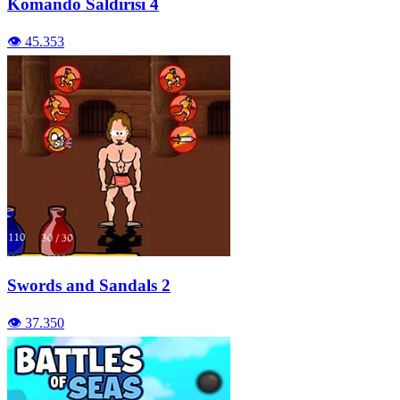
Komando Saldırısı 4
👁️ 45.353
Swords and Sandals 2
👁️ 37.350