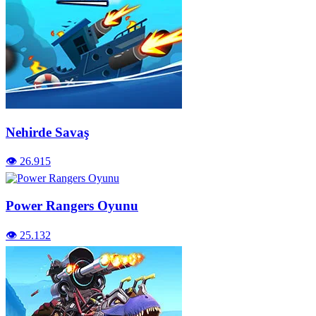
Nehirde Savaş
👁️ 26.915
Power Rangers Oyunu
👁️ 25.132