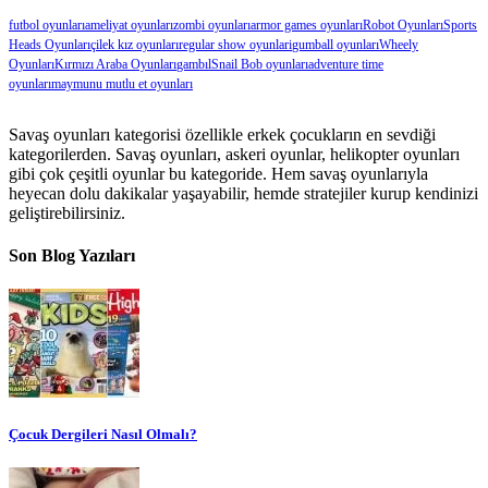
futbol oyunları
ameliyat oyunları
zombi oyunları
armor games oyunları
Robot Oyunları
Sports
Heads Oyunları
çilek kız oyunları
regular show oyunlari
gumball oyunları
Wheely
Oyunları
Kırmızı Araba Oyunları
gambıl
Snail Bob oyunları
adventure time
oyunları
maymunu mutlu et oyunları
Savaş oyunları kategorisi özellikle erkek çocukların en sevdiği
kategorilerden. Savaş oyunları, askeri oyunlar, helikopter oyunları
gibi çok çeşitli oyunlar bu kategoride. Hem savaş oyunlarıyla
heyecan dolu dakikalar yaşayabilir, hemde stratejiler kurup kendinizi
geliştirebilirsiniz.
Son Blog Yazıları
Çocuk Dergileri Nasıl Olmalı?