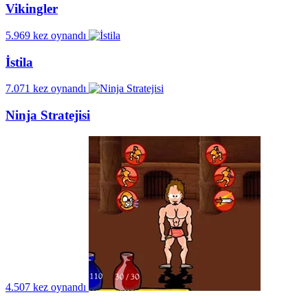
Vikingler
5.969 kez oynandı
İstila
7.071 kez oynandı
Ninja Stratejisi
4.507 kez oynandı