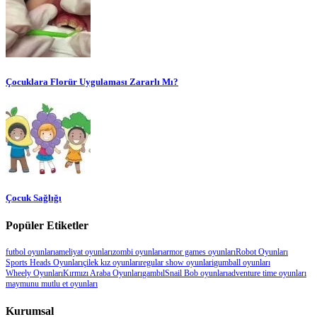
Çocuklara Florür Uygulaması Zararlı Mı?
Çocuk Sağlığı
Popüler Etiketler
futbol oyunları
ameliyat oyunları
zombi oyunları
armor games oyunları
Robot Oyunları
Sports Heads Oyunları
çilek kız oyunları
regular show oyunlari
gumball oyunları
Wheely Oyunları
Kırmızı Araba Oyunları
gambıl
Snail Bob oyunları
adventure time oyunları
maymunu mutlu et oyunları
Kurumsal