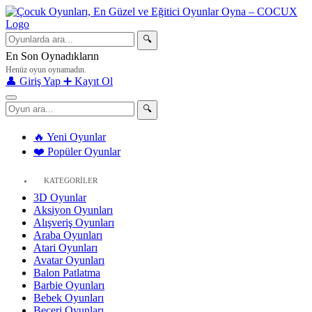
🔍
En Son Oynadıkların
Henüz oyun oynamadın.
👤 Giriş Yap
➕ Kayıt Ol
🔍
🔥 Yeni Oyunlar
❤️ Popüler Oyunlar
KATEGORİLER
3D Oyunlar
Aksiyon Oyunları
Alışveriş Oyunları
Araba Oyunları
Atari Oyunları
Avatar Oyunları
Balon Patlatma
Barbie Oyunları
Bebek Oyunları
Beceri Oyunları