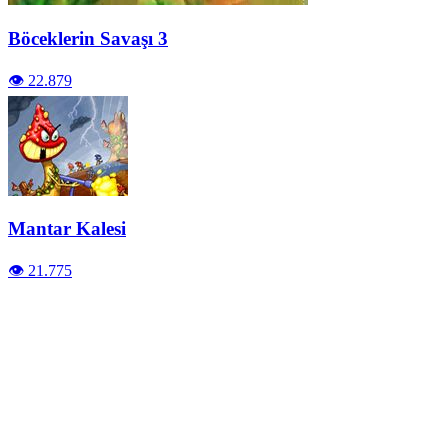
Böceklerin Savaşı 3
👁️ 22.879
Mantar Kalesi
👁️ 21.775