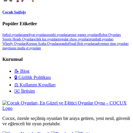
Çocuk Sağlığı
Popüler Etiketler
futbol oyunları
ameliyat oyunları
zombi oyunları
armor games oyunları
Robot Oyunları
Sports Heads Oyunları
çilek kız oyunları
regular show oyunlari
gumball oyunları
Wheely Oyunları
Kırmızı Araba Oyunları
gambıl
Snail Bob oyunları
adventure time oyunları
maymunu mutlu et oyunları
Kurumsal
📝 Blog
🔒 Gizlilik Politikası
⚖️ Kullanım Koşulları
✉️ İletişim
Cocux, özenle seçilmiş oyunları bir araya getiren, yeni nesil, güvenli
ve eğlenceli bir oyun portalıdır.