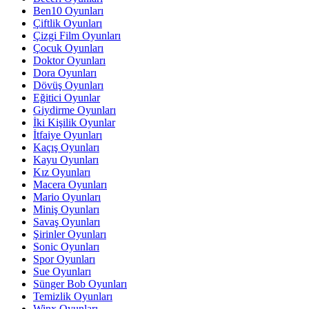
Ben10 Oyunları
Çiftlik Oyunları
Çizgi Film Oyunları
Çocuk Oyunları
Doktor Oyunları
Dora Oyunları
Dövüş Oyunları
Eğitici Oyunlar
Giydirme Oyunları
İki Kişilik Oyunlar
İtfaiye Oyunları
Kaçış Oyunları
Kayu Oyunları
Kız Oyunları
Macera Oyunları
Mario Oyunları
Miniş Oyunları
Savaş Oyunları
Şirinler Oyunları
Sonic Oyunları
Spor Oyunları
Sue Oyunları
Sünger Bob Oyunları
Temizlik Oyunları
Winx Oyunları