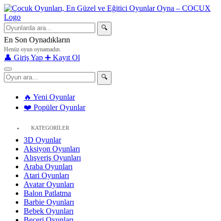
🔍
En Son Oynadıkların
Henüz oyun oynamadın.
👤 Giriş Yap
➕ Kayıt Ol
🔍
🔥 Yeni Oyunlar
❤️ Popüler Oyunlar
KATEGORİLER
3D Oyunlar
Aksiyon Oyunları
Alışveriş Oyunları
Araba Oyunları
Atari Oyunları
Avatar Oyunları
Balon Patlatma
Barbie Oyunları
Bebek Oyunları
Beceri Oyunları