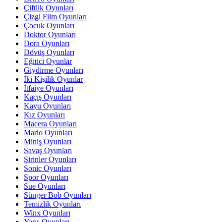
Çiftlik Oyunları
Çizgi Film Oyunları
Çocuk Oyunları
Doktor Oyunları
Dora Oyunları
Dövüş Oyunları
Eğitici Oyunlar
Giydirme Oyunları
İki Kişilik Oyunlar
İtfaiye Oyunları
Kaçış Oyunları
Kayu Oyunları
Kız Oyunları
Macera Oyunları
Mario Oyunları
Miniş Oyunları
Savaş Oyunları
Şirinler Oyunları
Sonic Oyunları
Spor Oyunları
Sue Oyunları
Sünger Bob Oyunları
Temizlik Oyunları
Winx Oyunları
Yarış Oyunları