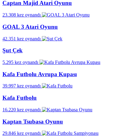
Captan Majid Atari Oyunu
23.308 kez oynandı
GOAL 3 Atari Oyunu
42.351 kez oynandı
Şut Çek
5.295 kez oynandı
Kafa Futbolu Avrupa Kupası
39.997 kez oynandı
Kafa Futbolu
16.220 kez oynandı
Kaptan Tsubasa Oyunu
29.846 kez oynandı