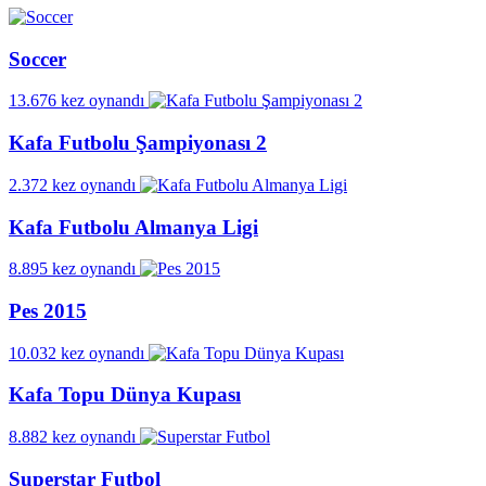
Soccer
13.676 kez oynandı
Kafa Futbolu Şampiyonası 2
2.372 kez oynandı
Kafa Futbolu Almanya Ligi
8.895 kez oynandı
Pes 2015
10.032 kez oynandı
Kafa Topu Dünya Kupası
8.882 kez oynandı
Superstar Futbol