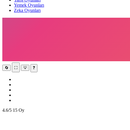
Yemek Oyunları
Zeka Oyunları
🔄
⛶
💡
❓
4.6/5
15 Oy