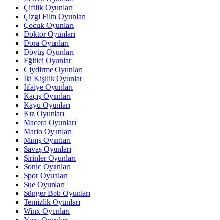
Çiftlik Oyunları
Çizgi Film Oyunları
Çocuk Oyunları
Doktor Oyunları
Dora Oyunları
Dövüş Oyunları
Eğitici Oyunlar
Giydirme Oyunları
İki Kişilik Oyunlar
İtfaiye Oyunları
Kaçış Oyunları
Kayu Oyunları
Kız Oyunları
Macera Oyunları
Mario Oyunları
Miniş Oyunları
Savaş Oyunları
Şirinler Oyunları
Sonic Oyunları
Spor Oyunları
Sue Oyunları
Sünger Bob Oyunları
Temizlik Oyunları
Winx Oyunları
Yarış Oyunları