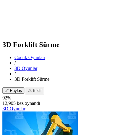
3D Forklift Sürme
Çocuk Oyunları
/
3D Oyunlar
/
3D Forklift Sürme
🔗
Paylaş
⚠️
Bildir
92%
12,905 kez oynandı
3D Oyunlar