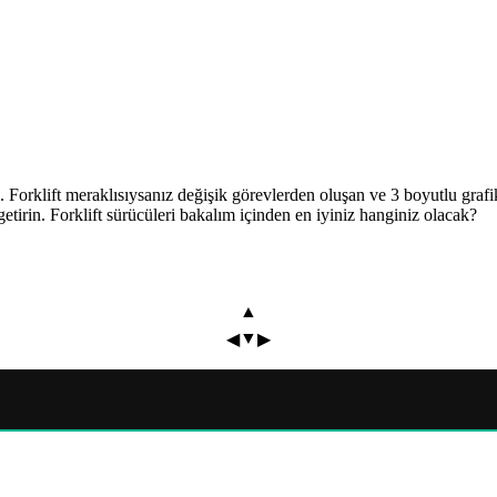
dı. Forklift meraklısıysanız değişik görevlerden oluşan ve 3 boyutlu graf
e getirin. Forklift sürücüleri bakalım içinden en iyiniz hanginiz olacak?
▲
▼
◀
▶