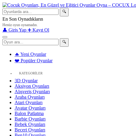
🔍
En Son Oynadıkların
Henüz oyun oynamadın.
👤 Giriş Yap
➕ Kayıt Ol
🔍
🔥 Yeni Oyunlar
❤️ Popüler Oyunlar
KATEGORİLER
3D Oyunlar
Aksiyon Oyunları
Alışveriş Oyunları
Araba Oyunları
Atari Oyunları
Avatar Oyunları
Balon Patlatma
Barbie Oyunları
Bebek Oyunları
Beceri Oyunları
Ben10 Oyunları