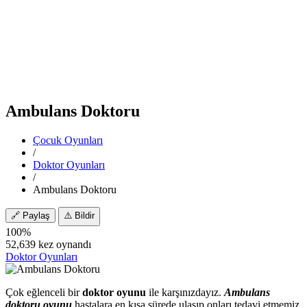
Ambulans Doktoru
Çocuk Oyunları
/
Doktor Oyunları
/
Ambulans Doktoru
🔗
Paylaş
⚠️
Bildir
100%
52,639 kez oynandı
Doktor Oyunları
Çok eğlenceli bir
doktor oyunu
ile karşınızdayız.
Ambulans
doktoru oyunu
hastalara en kısa sürede ulaşıp onları tedavi etmemiz