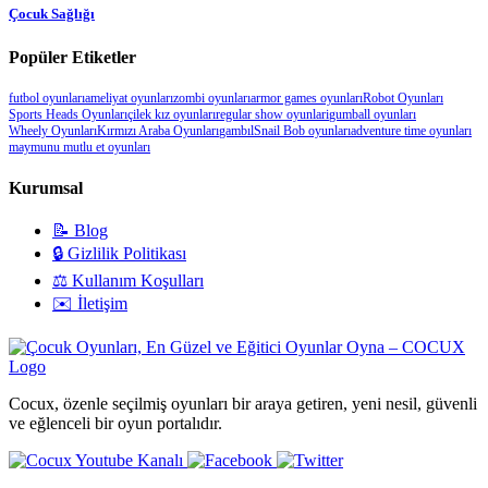
Çocuk Sağlığı
Popüler Etiketler
futbol oyunları
ameliyat oyunları
zombi oyunları
armor games oyunları
Robot Oyunları
Sports Heads Oyunları
çilek kız oyunları
regular show oyunlari
gumball oyunları
Wheely Oyunları
Kırmızı Araba Oyunları
gambıl
Snail Bob oyunları
adventure time oyunları
maymunu mutlu et oyunları
Kurumsal
📝 Blog
🔒 Gizlilik Politikası
⚖️ Kullanım Koşulları
✉️ İletişim
Cocux, özenle seçilmiş oyunları bir araya getiren, yeni nesil, güvenli
ve eğlenceli bir oyun portalıdır.