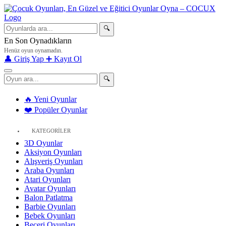
🔍
En Son Oynadıkların
Henüz oyun oynamadın.
👤 Giriş Yap
➕ Kayıt Ol
🔍
🔥 Yeni Oyunlar
❤️ Popüler Oyunlar
KATEGORİLER
3D Oyunlar
Aksiyon Oyunları
Alışveriş Oyunları
Araba Oyunları
Atari Oyunları
Avatar Oyunları
Balon Patlatma
Barbie Oyunları
Bebek Oyunları
Beceri Oyunları