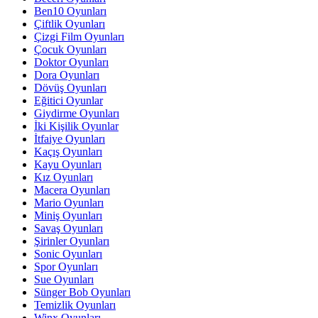
Ben10 Oyunları
Çiftlik Oyunları
Çizgi Film Oyunları
Çocuk Oyunları
Doktor Oyunları
Dora Oyunları
Dövüş Oyunları
Eğitici Oyunlar
Giydirme Oyunları
İki Kişilik Oyunlar
İtfaiye Oyunları
Kaçış Oyunları
Kayu Oyunları
Kız Oyunları
Macera Oyunları
Mario Oyunları
Miniş Oyunları
Savaş Oyunları
Şirinler Oyunları
Sonic Oyunları
Spor Oyunları
Sue Oyunları
Sünger Bob Oyunları
Temizlik Oyunları
Winx Oyunları