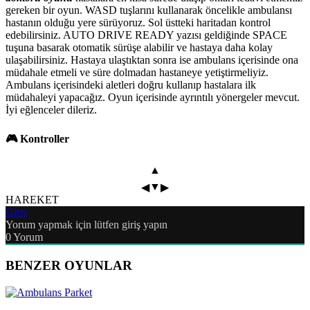
gereken bir oyun. WASD tuşlarını kullanarak öncelikle ambulansı
hastanın olduğu yere sürüyoruz. Sol üstteki haritadan kontrol
edebilirsiniz. AUTO DRIVE READY yazısı geldiğinde SPACE
tuşuna basarak otomatik sürüşe alabilir ve hastaya daha kolay
ulaşabilirsiniz. Hastaya ulaştıktan sonra ise ambulans içerisinde ona
müdahale etmeli ve süre dolmadan hastaneye yetiştirmeliyiz.
Ambulans içerisindeki aletleri doğru kullanıp hastalara ilk
müdahaleyi yapacağız. Oyun içerisinde ayrıntılı yönergeler mevcut.
İyi eğlenceler dileriz.
🎮 Kontroller
▲
▼
◀
▶
HAREKET
Giriş
Yorum yapmak için lütfen giriş yapın
0
Yorum
BENZER OYUNLAR