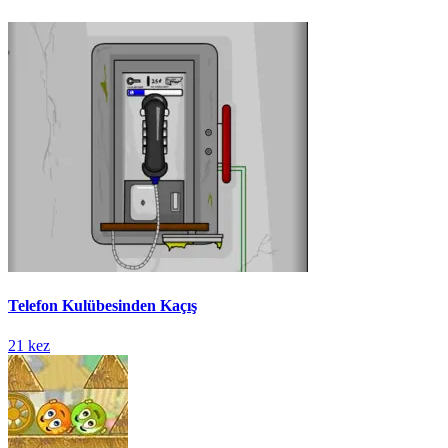
Telefon Kulübesinden Kaçış
21 kez