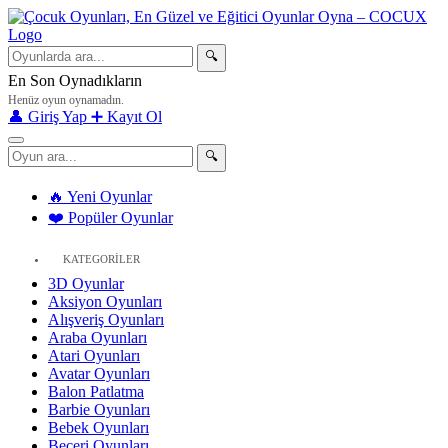
🔍
En Son Oynadıkların
Henüz oyun oynamadın.
👤 Giriş Yap
➕ Kayıt Ol
🔍
🔥 Yeni Oyunlar
❤️ Popüler Oyunlar
KATEGORİLER
3D Oyunlar
Aksiyon Oyunları
Alışveriş Oyunları
Araba Oyunları
Atari Oyunları
Avatar Oyunları
Balon Patlatma
Barbie Oyunları
Bebek Oyunları
Beceri Oyunları