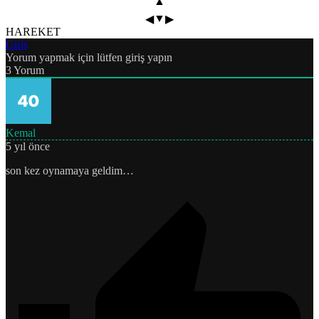
▲
▼
◀
▶
HAREKET
Giriş
Yorum yapmak için lütfen giriş yapın
3
Yorum
Kemal
5 yıl önce
son kez oynamaya geldim…