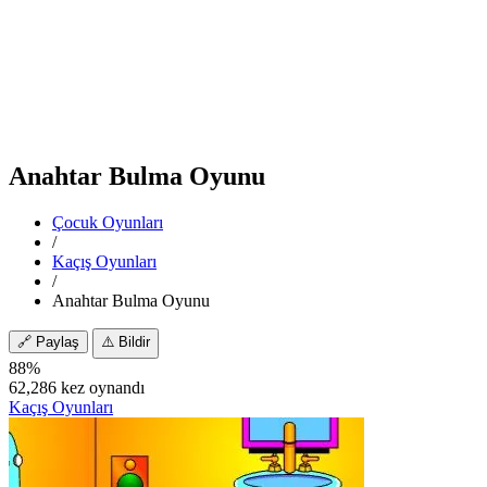
Anahtar Bulma Oyunu
Çocuk Oyunları
/
Kaçış Oyunları
/
Anahtar Bulma Oyunu
🔗
Paylaş
⚠️
Bildir
88%
62,286 kez oynandı
Kaçış Oyunları