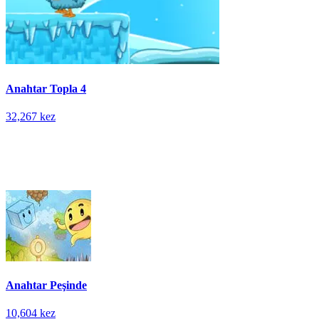
Anahtar Topla 4
32,267 kez
Anahtar Peşinde
10,604 kez