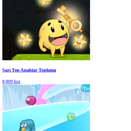
Sarı Top Anahtar Toplama
8,809 kez