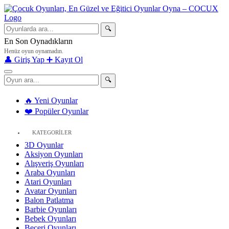
🔍
En Son Oynadıkların
Henüz oyun oynamadın.
👤 Giriş Yap
➕ Kayıt Ol
🔍
🔥 Yeni Oyunlar
❤️ Popüler Oyunlar
KATEGORİLER
3D Oyunlar
Aksiyon Oyunları
Alışveriş Oyunları
Araba Oyunları
Atari Oyunları
Avatar Oyunları
Balon Patlatma
Barbie Oyunları
Bebek Oyunları
Beceri Oyunları