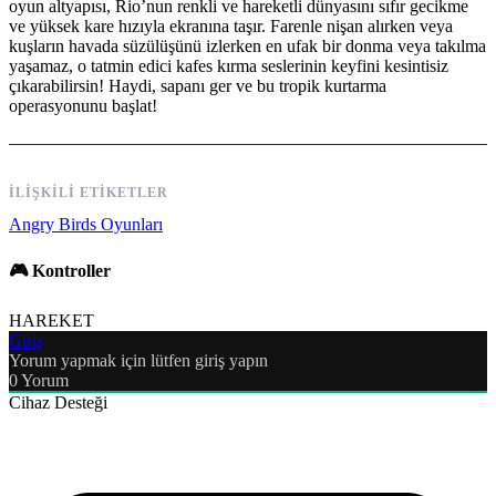
oyun altyapısı, Rio’nun renkli ve hareketli dünyasını sıfır gecikme
ve yüksek kare hızıyla ekranına taşır. Farenle nişan alırken veya
kuşların havada süzülüşünü izlerken en ufak bir donma veya takılma
yaşamaz, o tatmin edici kafes kırma seslerinin keyfini kesintisiz
çıkarabilirsin! Haydi, sapanı ger ve bu tropik kurtarma
operasyonunu başlat!
İLIŞKILI ETIKETLER
Angry Birds Oyunları
🎮 Kontroller
HAREKET
Giriş
Yorum yapmak için lütfen giriş yapın
0
Yorum
Cihaz Desteği