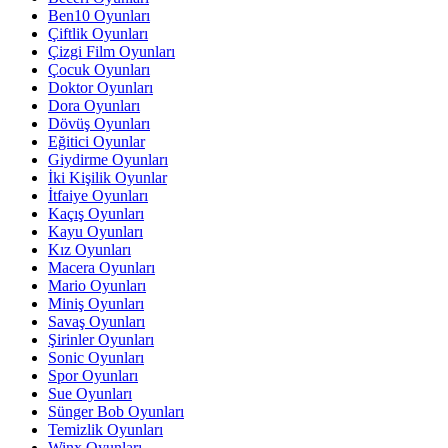
Ben10 Oyunları
Çiftlik Oyunları
Çizgi Film Oyunları
Çocuk Oyunları
Doktor Oyunları
Dora Oyunları
Dövüş Oyunları
Eğitici Oyunlar
Giydirme Oyunları
İki Kişilik Oyunlar
İtfaiye Oyunları
Kaçış Oyunları
Kayu Oyunları
Kız Oyunları
Macera Oyunları
Mario Oyunları
Miniş Oyunları
Savaş Oyunları
Şirinler Oyunları
Sonic Oyunları
Spor Oyunları
Sue Oyunları
Sünger Bob Oyunları
Temizlik Oyunları
Winx Oyunları