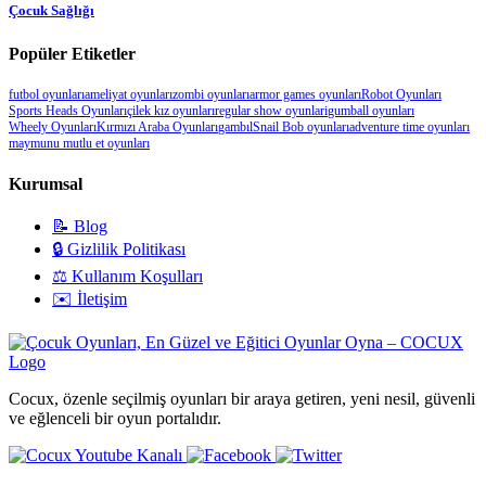
Çocuk Sağlığı
Popüler Etiketler
futbol oyunları
ameliyat oyunları
zombi oyunları
armor games oyunları
Robot Oyunları
Sports Heads Oyunları
çilek kız oyunları
regular show oyunlari
gumball oyunları
Wheely Oyunları
Kırmızı Araba Oyunları
gambıl
Snail Bob oyunları
adventure time oyunları
maymunu mutlu et oyunları
Kurumsal
📝 Blog
🔒 Gizlilik Politikası
⚖️ Kullanım Koşulları
✉️ İletişim
Cocux, özenle seçilmiş oyunları bir araya getiren, yeni nesil, güvenli
ve eğlenceli bir oyun portalıdır.