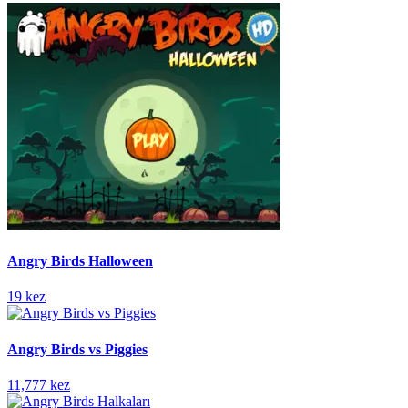
Angry Birds Halloween
19 kez
Angry Birds vs Piggies
11,777 kez