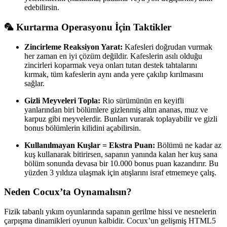
edebilirsin.
🦜 Kurtarma Operasyonu İçin Taktikler
Zincirleme Reaksiyon Yarat:
Kafesleri doğrudan vurmak
her zaman en iyi çözüm değildir. Kafeslerin asılı olduğu
zincirleri koparmak veya onları tutan destek tahtalarını
kırmak, tüm kafeslerin aynı anda yere çakılıp kırılmasını
sağlar.
Gizli Meyveleri Topla:
Rio sürümünün en keyifli
yanlarından biri bölümlere gizlenmiş altın ananas, muz ve
karpuz gibi meyvelerdir. Bunları vurarak toplayabilir ve gizli
bonus bölümlerin kilidini açabilirsin.
Kullanılmayan Kuşlar = Ekstra Puan:
Bölümü ne kadar az
kuş kullanarak bitirirsen, sapanın yanında kalan her kuş sana
bölüm sonunda devasa bir 10.000 bonus puan kazandırır. Bu
yüzden 3 yıldıza ulaşmak için atışlarını israf etmemeye çalış.
Neden Cocux’ta Oynamalısın?
Fizik tabanlı yıkım oyunlarında sapanın gerilme hissi ve nesnelerin
çarpışma dinamikleri oyunun kalbidir. Cocux’un gelişmiş HTML5