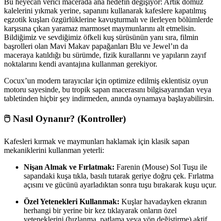
Bu heyecan verici macerada ana hedefin değişiyor: Artık domuz
kalelerini yıkmak yerine, sapanını kullanarak kafeslere kapatılmış
egzotik kuşları özgürlüklerine kavuşturmalı ve ilerleyen bölümlerde
karşısına çıkan yaramaz marmoset maymunlarını alt etmelisin.
Bildiğimiz ve sevdiğimiz öfkeli kuş sürüsünün yanı sıra, filmin
başrolleri olan Mavi Makav papağanları Blu ve Jewel’ın da
maceraya katıldığı bu sürümde, fizik kurallarını ve yapıların zayıf
noktalarını kendi avantajına kullanman gerekiyor.
Cocux’un modern tarayıcılar için optimize edilmiş eklentisiz oyun
motoru sayesinde, bu tropik sapan macerasını bilgisayarından veya
tabletinden hiçbir şey indirmeden, anında oynamaya başlayabilirsin.
🖱️ Nasıl Oynanır? (Kontroller)
Kafesleri kırmak ve maymunları haklamak için klasik sapan
mekaniklerini kullanman yeterli:
Nişan Almak ve Fırlatmak:
Farenin (Mouse) Sol Tuşu ile
sapandaki kuşa tıkla, basılı tutarak geriye doğru çek. Fırlatma
açısını ve gücünü ayarladıktan sonra tuşu bırakarak kuşu uçur.
Özel Yetenekleri Kullanmak:
Kuşlar havadayken ekranın
herhangi bir yerine bir kez tıklayarak onların özel
yeteneklerini (hızlanma, patlama veya yön değiştirme) aktif