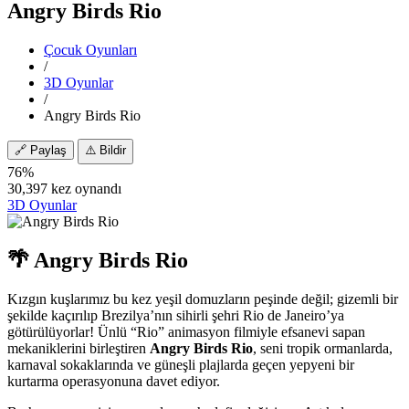
Angry Birds Rio
Çocuk Oyunları
/
3D Oyunlar
/
Angry Birds Rio
🔗
Paylaş
⚠️
Bildir
76%
30,397 kez oynandı
3D Oyunlar
🌴 Angry Birds Rio
Kızgın kuşlarımız bu kez yeşil domuzların peşinde değil; gizemli bir
şekilde kaçırılıp Brezilya’nın sihirli şehri Rio de Janeiro’ya
götürülüyorlar! Ünlü “Rio” animasyon filmiyle efsanevi sapan
mekaniklerini birleştiren
Angry Birds Rio
, seni tropik ormanlarda,
karnaval sokaklarında ve güneşli plajlarda geçen yepyeni bir
kurtarma operasyonuna davet ediyor.