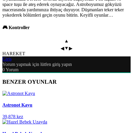
space tuşu ile ateş ederek oynayacağız. Astroboyumuz gökyüzü
macerasında yardımınıza ihtiyaç duyuyor. Düşmanları teker teker
yokederek bölümleri geçin oyunu bitirin. Keyifli oyunlar…
🎮 Kontroller
▲
▼
◀
▶
HAREKET
Giriş
Yorum yapmak için lütfen giriş yapın
0
Yorum
BENZER OYUNLAR
Astronot Kayu
39,878 kez