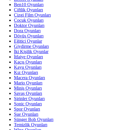
Ben10 Oyunları
Çiftlik Oyunları
Çizgi Film Oyunları
Çocuk Oyunları
Doktor Oyunları
Dora Oyunları
Dövüş Oyunları
Eğitici Oyunlar
Giydirme Oyunları
İki Kişilik Oyunlar
İtfaiye Oyunları
Kaçış Oyunları
Kayu Oyunları
Kız Oyunları
Macera Oyunları
Mario Oyunları
Miniş Oyunları
Savaş Oyunları
Şirinler Oyunları
Sonic Oyunları
Spor Oyunları
Sue Oyunları
Sünger Bob Oyunları
Temizlik Oyunları
Winx Oyunları