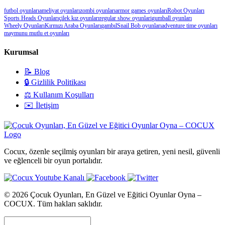
futbol oyunları
ameliyat oyunları
zombi oyunları
armor games oyunları
Robot Oyunları
Sports Heads Oyunları
çilek kız oyunları
regular show oyunlari
gumball oyunları
Wheely Oyunları
Kırmızı Araba Oyunları
gambıl
Snail Bob oyunları
adventure time oyunları
maymunu mutlu et oyunları
Kurumsal
📝 Blog
🔒 Gizlilik Politikası
⚖️ Kullanım Koşulları
✉️ İletişim
Cocux, özenle seçilmiş oyunları bir araya getiren, yeni nesil, güvenli
ve eğlenceli bir oyun portalıdır.
© 2026 Çocuk Oyunları, En Güzel ve Eğitici Oyunlar Oyna –
COCUX. Tüm hakları saklıdır.