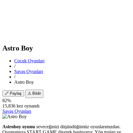
Astro Boy
Çocuk Oyunları
/
Savaş Oyunları
/
Astro Boy
🔗
Paylaş
⚠️
Bildir
82%
15,836 kez oynandı
Savaş Oyunları
Astroboy oyunu
seveceğinizi düşündüğümüz oyunlarımızdan.
Oyunumuza START GAME diyerek başlıyoruz. Yön tuşları ve