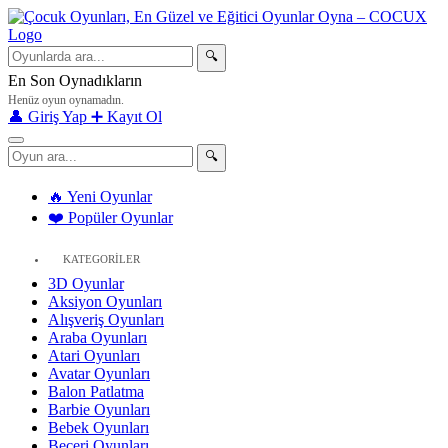
🔍
En Son Oynadıkların
Henüz oyun oynamadın.
👤 Giriş Yap
➕ Kayıt Ol
🔍
🔥 Yeni Oyunlar
❤️ Popüler Oyunlar
KATEGORİLER
3D Oyunlar
Aksiyon Oyunları
Alışveriş Oyunları
Araba Oyunları
Atari Oyunları
Avatar Oyunları
Balon Patlatma
Barbie Oyunları
Bebek Oyunları
Beceri Oyunları