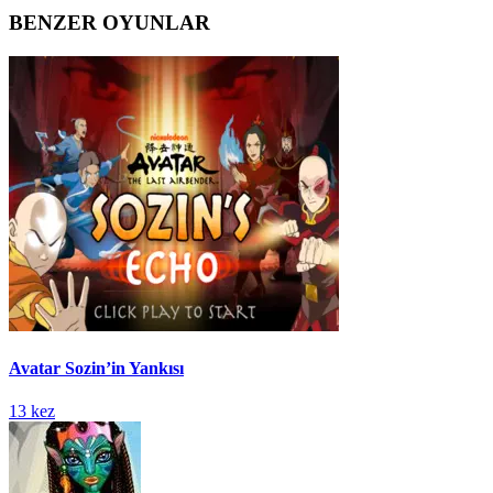
BENZER OYUNLAR
Avatar Sozin’in Yankısı
13 kez