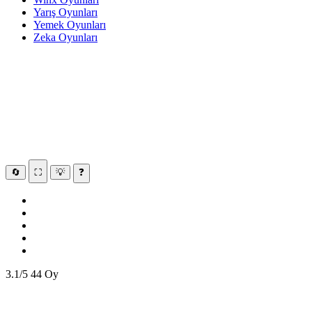
Yarış Oyunları
Yemek Oyunları
Zeka Oyunları
🔄
⛶
💡
❓
3.1/5
44 Oy