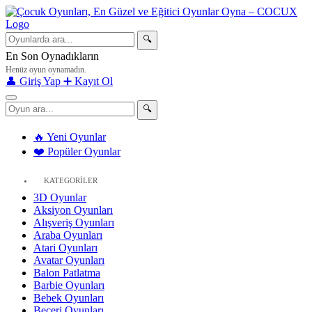
🔍
En Son Oynadıkların
Henüz oyun oynamadın.
👤 Giriş Yap
➕ Kayıt Ol
🔍
🔥 Yeni Oyunlar
❤️ Popüler Oyunlar
KATEGORİLER
3D Oyunlar
Aksiyon Oyunları
Alışveriş Oyunları
Araba Oyunları
Atari Oyunları
Avatar Oyunları
Balon Patlatma
Barbie Oyunları
Bebek Oyunları
Beceri Oyunları