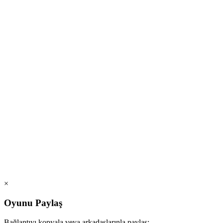
×
Oyunu Paylaş
Bağlantıyı kopyala veya arkadaşlarınla paylaş: