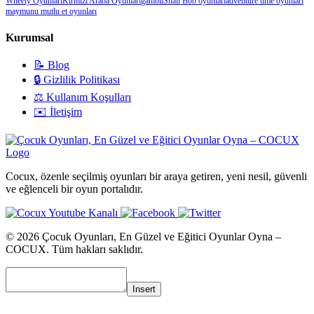
Wheely Oyunları
Kırmızı Araba Oyunları
gambıl
Snail Bob oyunları
adventure time oyunları
maymunu mutlu et oyunları
Kurumsal
📝 Blog
🔒 Gizlilik Politikası
⚖️ Kullanım Koşulları
✉️ İletişim
Cocux, özenle seçilmiş oyunları bir araya getiren, yeni nesil, güvenli
ve eğlenceli bir oyun portalıdır.
© 2026 Çocuk Oyunları, En Güzel ve Eğitici Oyunlar Oyna –
COCUX. Tüm hakları saklıdır.
Insert