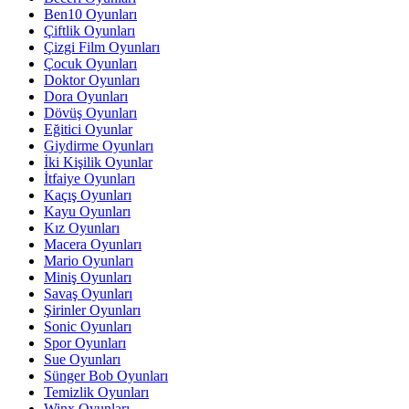
Ben10 Oyunları
Çiftlik Oyunları
Çizgi Film Oyunları
Çocuk Oyunları
Doktor Oyunları
Dora Oyunları
Dövüş Oyunları
Eğitici Oyunlar
Giydirme Oyunları
İki Kişilik Oyunlar
İtfaiye Oyunları
Kaçış Oyunları
Kayu Oyunları
Kız Oyunları
Macera Oyunları
Mario Oyunları
Miniş Oyunları
Savaş Oyunları
Şirinler Oyunları
Sonic Oyunları
Spor Oyunları
Sue Oyunları
Sünger Bob Oyunları
Temizlik Oyunları
Winx Oyunları