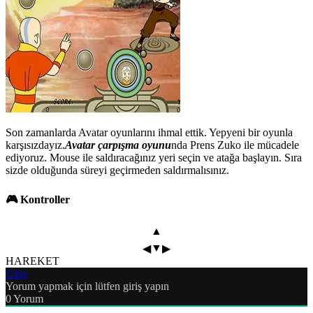
Son zamanlarda Avatar oyunlarını ihmal ettik. Yepyeni bir oyunla
karşısızdayız.
Avatar çarpışma oyunu
nda Prens Zuko ile mücadele
ediyoruz. Mouse ile saldıracağınız yeri seçin ve atağa başlayın. Sıra
sizde olduğunda süreyi geçirmeden saldırmalısınız.
🎮 Kontroller
▲
▼
◀
▶
HAREKET
Giriş
Yorum yapmak için lütfen giriş yapın
0
Yorum