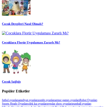
Çocuk Dergileri Nasıl Olmalı?
Çocuklara Florür Uygulaması Zararlı Mı?
Çocuk Sağlığı
Popüler Etiketler
futbol oyunları
ameliyat oyunları
zombi oyunları
armor games oyunları
Robot Oyunları
Sports Heads Oyunları
çilek kız oyunları
regular show oyunlari
gumball oyunları