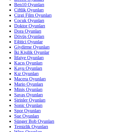
Ben10 Oyunları
Çiftlik Oyunları
Çizgi Film Oyunları
Çocuk Oyunları
Doktor Oyunları
Dora Oyunları
Dövüş Oyunları
Eğitici Oyunlar
Giydirme Oyunları
İki Kişilik Oyunlar
İtfaiye Oyunları
Kaçış Oyunları
Kayu Oyunları
Kız Oyunları
Macera Oyunları
Mario Oyunları
Miniş Oyunları
Savaş Oyunları
Şirinler Oyunları
Sonic Oyunları
Spor Oyunları
Sue Oyunları
Sünger Bob Oyunları
Temizlik Oyunları
Winx Oyunları