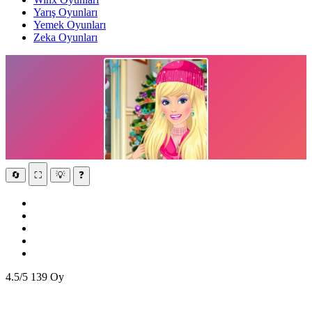
Yarış Oyunları
Yemek Oyunları
Zeka Oyunları
🔄
⛶
💡
❓
4.5/5
139 Oy