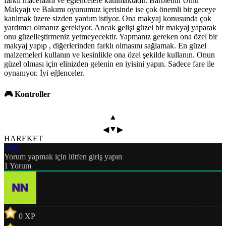
farklı maceraara ve eğlencelere katılmaktadır. Barbienin Ünlü
Makyajı ve Bakımı oyunumuz içerisinde ise çok önemli bir geceye
katılmak üzere sizden yardım istiyor. Ona makyaj konusunda çok
yardımcı olmanız gerekiyor. Ancak gelişi güzel bir makyaj yaparak
onu güzelleştirmeniz yetmeyecektir. Yapmanız gereken ona özel bir
makyaj yapıp , diğerlerinden farklı olmasını sağlamak. En güzel
malzemeleri kullanın ve kesinlikle ona özel şekilde kullanın. Onun
güzel olması için elinizden gelenin en iyisini yapın. Sadece fare ile
oynanıyor. İyi eğlenceler.
🎮 Kontroller
▲
▼
◀
▶
HAREKET
Giriş
Yorum yapmak için lütfen giriş yapın
1
Yorum
0
XP