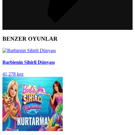
BENZER OYUNLAR
Barbienin Sihirli Dünyası
41,278 kez