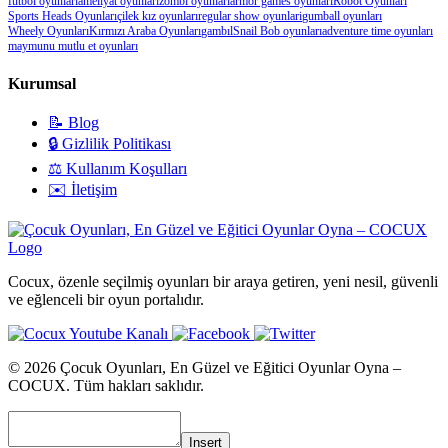
futbol oyunları
ameliyat oyunları
zombi oyunları
armor games oyunları
Robot Oyunları
Sports Heads Oyunları
çilek kız oyunları
regular show oyunlari
gumball oyunları
Wheely Oyunları
Kırmızı Araba Oyunları
gambıl
Snail Bob oyunları
adventure time oyunları
maymunu mutlu et oyunları
Kurumsal
📝 Blog
🔒 Gizlilik Politikası
⚖️ Kullanım Koşulları
✉️ İletişim
Cocux, özenle seçilmiş oyunları bir araya getiren, yeni nesil, güvenli
ve eğlenceli bir oyun portalıdır.
© 2026 Çocuk Oyunları, En Güzel ve Eğitici Oyunlar Oyna –
COCUX. Tüm hakları saklıdır.
Insert