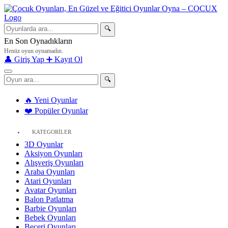
🔍
En Son Oynadıkların
Henüz oyun oynamadın.
👤 Giriş Yap
➕ Kayıt Ol
🔍
🔥 Yeni Oyunlar
❤️ Popüler Oyunlar
KATEGORİLER
3D Oyunlar
Aksiyon Oyunları
Alışveriş Oyunları
Araba Oyunları
Atari Oyunları
Avatar Oyunları
Balon Patlatma
Barbie Oyunları
Bebek Oyunları
Beceri Oyunları