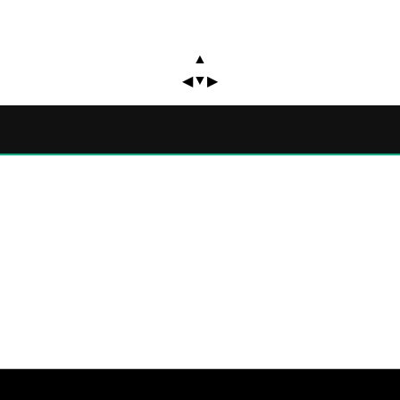
▲
▼
◀
▶