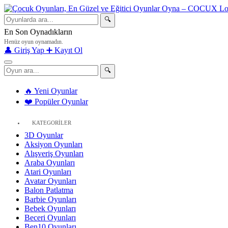
🔍
En Son Oynadıkların
Henüz oyun oynamadın.
👤 Giriş Yap
➕ Kayıt Ol
🔍
🔥 Yeni Oyunlar
❤️ Popüler Oyunlar
KATEGORİLER
3D Oyunlar
Aksiyon Oyunları
Alışveriş Oyunları
Araba Oyunları
Atari Oyunları
Avatar Oyunları
Balon Patlatma
Barbie Oyunları
Bebek Oyunları
Beceri Oyunları
Ben10 Oyunları