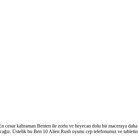
n cesur kahraman Benten ile zorlu ve heyecan dolu bir maceraya daha ç
ağız. Üstelik bu Ben 10 Alien Rush oyunu cep telefonunuz ve tabletini