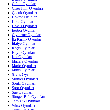
Çiftlik Oyunları
Çizgi Film Oyunları
Çocuk Oyunları
Doktor Oyunları
Dora Oyunları
Dövüş Oyunları
Eğitici Oyunlar
Giydirme Oyunları
İki Kişilik Oyunlar
İtfaiye Oyunları
Kaçış Oyunları
Kayu Oyunları
Kız Oyunları
Macera Oyunları
Mario Oyunları
Miniş Oyunları
Savaş Oyunları
Şirinler Oyunları
Sonic Oyunları
Spor Oyunları
Sue Oyunları
Sünger Bob Oyunları
Temizlik Oyunları
Winx Oyunları
Yarış Oyunları