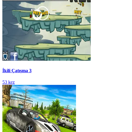
İkili Çatışma 3
53 kez