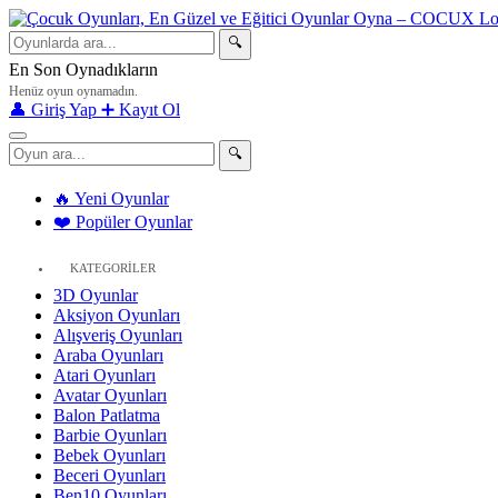
🔍
En Son Oynadıkların
Henüz oyun oynamadın.
👤 Giriş Yap
➕ Kayıt Ol
🔍
🔥 Yeni Oyunlar
❤️ Popüler Oyunlar
KATEGORİLER
3D Oyunlar
Aksiyon Oyunları
Alışveriş Oyunları
Araba Oyunları
Atari Oyunları
Avatar Oyunları
Balon Patlatma
Barbie Oyunları
Bebek Oyunları
Beceri Oyunları
Ben10 Oyunları