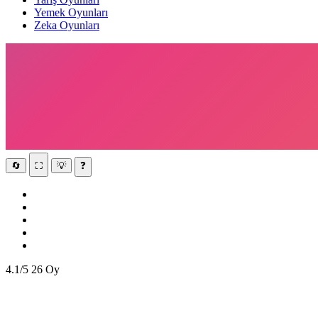
Yemek Oyunları
Zeka Oyunları
🔄
⛶
💡
❓
4.1/5
26 Oy