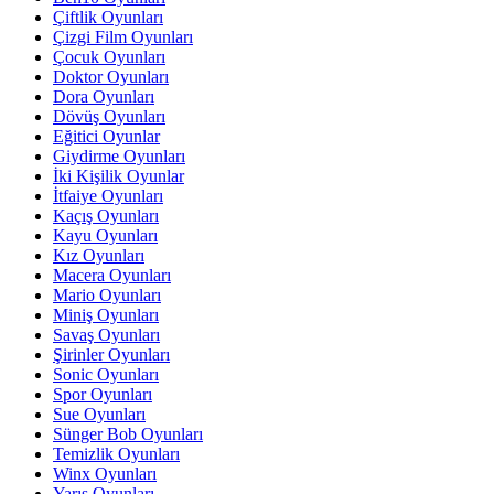
Çiftlik Oyunları
Çizgi Film Oyunları
Çocuk Oyunları
Doktor Oyunları
Dora Oyunları
Dövüş Oyunları
Eğitici Oyunlar
Giydirme Oyunları
İki Kişilik Oyunlar
İtfaiye Oyunları
Kaçış Oyunları
Kayu Oyunları
Kız Oyunları
Macera Oyunları
Mario Oyunları
Miniş Oyunları
Savaş Oyunları
Şirinler Oyunları
Sonic Oyunları
Spor Oyunları
Sue Oyunları
Sünger Bob Oyunları
Temizlik Oyunları
Winx Oyunları
Yarış Oyunları