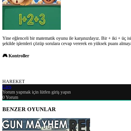
Yine eğlenceli bir matematik oyunu ile karşınızdayız. Bir + iki + üç i
şekilde işlemleri çözüp sorulara cevap vererek en yüksek puanı almaya
🎮 Kontroller
HAREKET
Giriş
Yorum yapmak için lütfen giriş yapın
0
Yorum
BENZER OYUNLAR