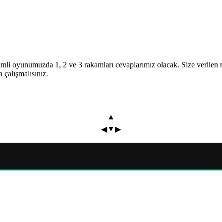
simli oyunumuzda 1, 2 ve 3 rakamları cevaplarımız olacak. Size verilen m
 çalışmalısınız.
▲
▼
◀
▶