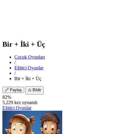
Bir + İki + Üç
Çocuk Oyunları
/
Eğitici Oyunlar
/
Bir + İki + Üç
🔗
Paylaş
⚠️
Bildir
82%
5,229 kez oynandı
Eğitici Oyunlar