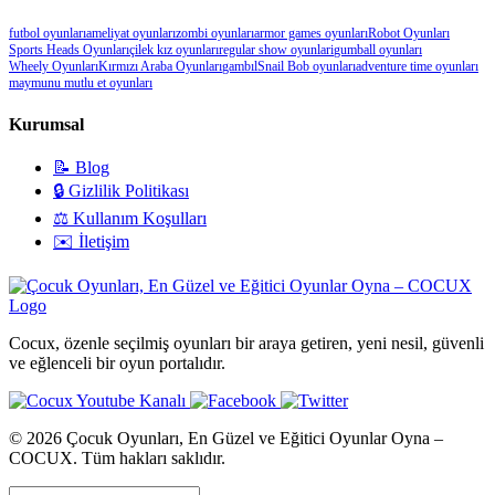
futbol oyunları
ameliyat oyunları
zombi oyunları
armor games oyunları
Robot Oyunları
Sports Heads Oyunları
çilek kız oyunları
regular show oyunlari
gumball oyunları
Wheely Oyunları
Kırmızı Araba Oyunları
gambıl
Snail Bob oyunları
adventure time oyunları
maymunu mutlu et oyunları
Kurumsal
📝 Blog
🔒 Gizlilik Politikası
⚖️ Kullanım Koşulları
✉️ İletişim
Cocux, özenle seçilmiş oyunları bir araya getiren, yeni nesil, güvenli
ve eğlenceli bir oyun portalıdır.
© 2026 Çocuk Oyunları, En Güzel ve Eğitici Oyunlar Oyna –
COCUX. Tüm hakları saklıdır.