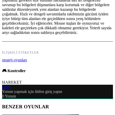
yapmanız gereken size sunulan haritalarda sarı arı bölgelerini
savunup bu bölgeleri düşmanlara karşı korumak ve diğer bölgelere
saldırılar düzenleyerek yeni alanları kazanıp bu bölgelerde
çoğalmak. Hızlı ve dengeli savunmlarla rakibinizin gücünü iyiden
iyiye bitirip tüm alanları ele geçirdikten sonra yenş bölümlere
geçebileceksiniz. İyi eğlenceler. Mouse tuşları ile oynuyoruz ve
kaleleri ele geçirirken çok dikkatli olmamız gerekiyor. Yeterli sayıda
arıyı sağladıkrtan sonra saldırıya geçebilirsiniz.
İLIŞKILI ETIKETLER
strateji oyunları
🎮 Kontroller
HAREKET
Giriş
Yorum yapmak için lütfen giriş yapın
0
Yorum
BENZER OYUNLAR