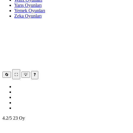
Yarış Oyunları
Yemek Oyunları
Zeka Oyunları
🔄
⛶
💡
❓
4.2/5
23 Oy