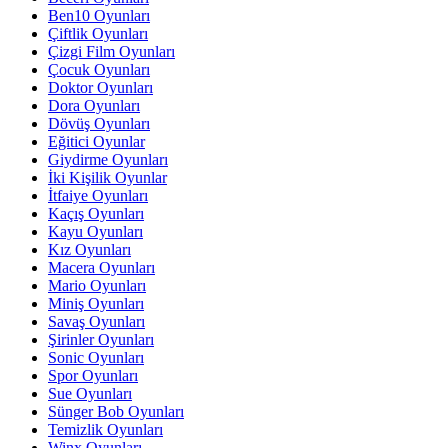
Ben10 Oyunları
Çiftlik Oyunları
Çizgi Film Oyunları
Çocuk Oyunları
Doktor Oyunları
Dora Oyunları
Dövüş Oyunları
Eğitici Oyunlar
Giydirme Oyunları
İki Kişilik Oyunlar
İtfaiye Oyunları
Kaçış Oyunları
Kayu Oyunları
Kız Oyunları
Macera Oyunları
Mario Oyunları
Miniş Oyunları
Savaş Oyunları
Şirinler Oyunları
Sonic Oyunları
Spor Oyunları
Sue Oyunları
Sünger Bob Oyunları
Temizlik Oyunları
Winx Oyunları