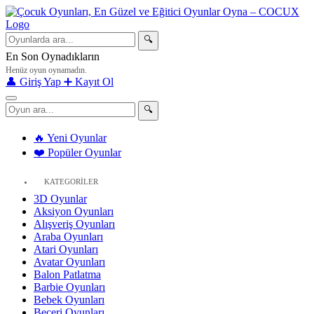
🔍
En Son Oynadıkların
Henüz oyun oynamadın.
👤 Giriş Yap
➕ Kayıt Ol
🔍
🔥 Yeni Oyunlar
❤️ Popüler Oyunlar
KATEGORİLER
3D Oyunlar
Aksiyon Oyunları
Alışveriş Oyunları
Araba Oyunları
Atari Oyunları
Avatar Oyunları
Balon Patlatma
Barbie Oyunları
Bebek Oyunları
Beceri Oyunları