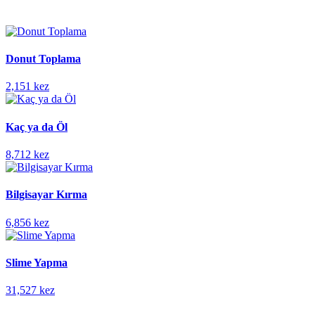
Donut Toplama
2,151 kez
Kaç ya da Öl
8,712 kez
Bilgisayar Kırma
6,856 kez
Slime Yapma
31,527 kez