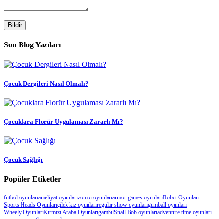
Bildir
Son Blog Yazıları
Çocuk Dergileri Nasıl Olmalı?
Çocuklara Florür Uygulaması Zararlı Mı?
Çocuk Sağlığı
Popüler Etiketler
futbol oyunları
ameliyat oyunları
zombi oyunları
armor games oyunları
Robot Oyunları
Sports Heads Oyunları
çilek kız oyunları
regular show oyunlari
gumball oyunları
Wheely Oyunları
Kırmızı Araba Oyunları
gambıl
Snail Bob oyunları
adventure time oyunları