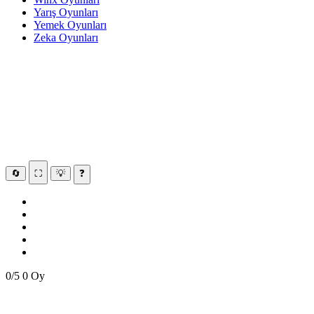
Yarış Oyunları
Yemek Oyunları
Zeka Oyunları
🔄
⛶
💡
❓
0/5
0 Oy