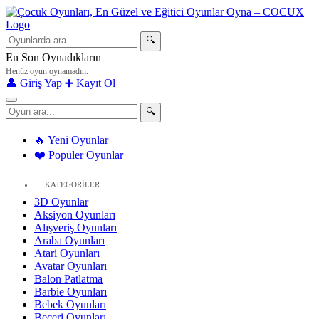
🔍
En Son Oynadıkların
Henüz oyun oynamadın.
👤 Giriş Yap
➕ Kayıt Ol
🔍
🔥 Yeni Oyunlar
❤️ Popüler Oyunlar
KATEGORİLER
3D Oyunlar
Aksiyon Oyunları
Alışveriş Oyunları
Araba Oyunları
Atari Oyunları
Avatar Oyunları
Balon Patlatma
Barbie Oyunları
Bebek Oyunları
Beceri Oyunları