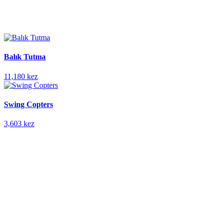
Balık Tutma
11,180 kez
Swing Copters
3,603 kez