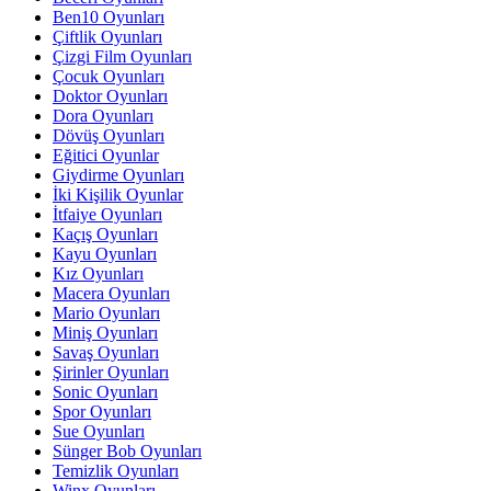
Ben10 Oyunları
Çiftlik Oyunları
Çizgi Film Oyunları
Çocuk Oyunları
Doktor Oyunları
Dora Oyunları
Dövüş Oyunları
Eğitici Oyunlar
Giydirme Oyunları
İki Kişilik Oyunlar
İtfaiye Oyunları
Kaçış Oyunları
Kayu Oyunları
Kız Oyunları
Macera Oyunları
Mario Oyunları
Miniş Oyunları
Savaş Oyunları
Şirinler Oyunları
Sonic Oyunları
Spor Oyunları
Sue Oyunları
Sünger Bob Oyunları
Temizlik Oyunları
Winx Oyunları