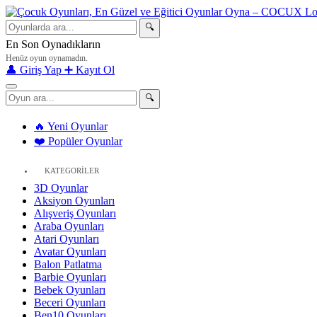
🔍
En Son Oynadıkların
Henüz oyun oynamadın.
👤 Giriş Yap
➕ Kayıt Ol
🔍
🔥 Yeni Oyunlar
❤️ Popüler Oyunlar
KATEGORİLER
3D Oyunlar
Aksiyon Oyunları
Alışveriş Oyunları
Araba Oyunları
Atari Oyunları
Avatar Oyunları
Balon Patlatma
Barbie Oyunları
Bebek Oyunları
Beceri Oyunları
Ben10 Oyunları