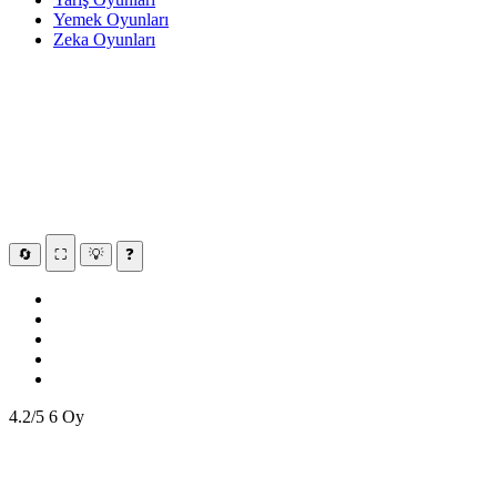
Yemek Oyunları
Zeka Oyunları
🔄
⛶
💡
❓
4.2/5
6 Oy