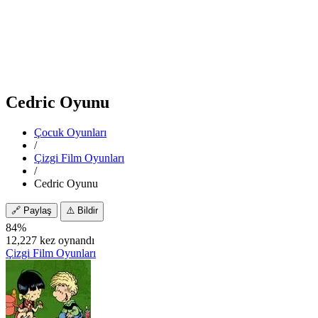
Cedric Oyunu
Çocuk Oyunları
/
Çizgi Film Oyunları
/
Cedric Oyunu
🔗
Paylaş
⚠️
Bildir
84%
12,227 kez oynandı
Çizgi Film Oyunları