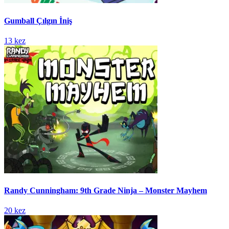
Gumball Çılgın İniş
13 kez
Randy Cunningham: 9th Grade Ninja – Monster Mayhem
20 kez