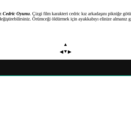
iz
Cedric Oyunu
. Çizgi film karakteri cedric kız arkadaşını pikniğe g
eğiştirebilirsiniz. Örümceği öldürmek için ayakkabıyı elinize almanız g
▲
▼
◀
▶