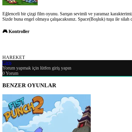
Eğlenceli bir çizgi film oyunu. Sarışın sevimli ve yaramaz karakterim
Sizde buna engel olmaya çalışacaksınız. Space(Boşluk) tuşu ile silah d
🎮 Kontroller
HAREKET
Giriş
Yorum yapmak için lütfen giriş yapın
0
Yorum
BENZER OYUNLAR