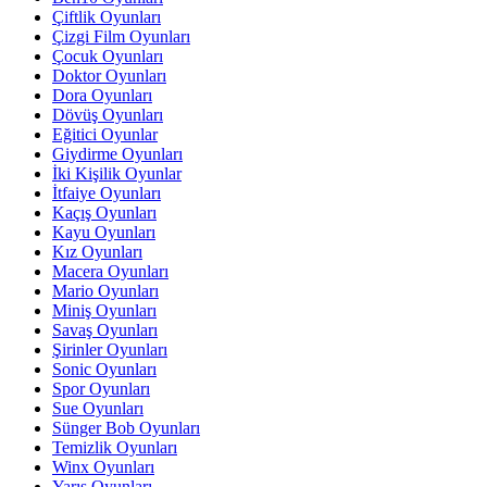
Çiftlik Oyunları
Çizgi Film Oyunları
Çocuk Oyunları
Doktor Oyunları
Dora Oyunları
Dövüş Oyunları
Eğitici Oyunlar
Giydirme Oyunları
İki Kişilik Oyunlar
İtfaiye Oyunları
Kaçış Oyunları
Kayu Oyunları
Kız Oyunları
Macera Oyunları
Mario Oyunları
Miniş Oyunları
Savaş Oyunları
Şirinler Oyunları
Sonic Oyunları
Spor Oyunları
Sue Oyunları
Sünger Bob Oyunları
Temizlik Oyunları
Winx Oyunları
Yarış Oyunları