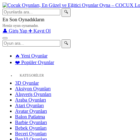
🔍
En Son Oynadıkların
Henüz oyun oynamadın.
👤 Giriş Yap
➕ Kayıt Ol
🔍
🔥 Yeni Oyunlar
❤️ Popüler Oyunlar
KATEGORİLER
3D Oyunlar
Aksiyon Oyunları
Alışveriş Oyunları
Araba Oyunları
Atari Oyunları
Avatar Oyunları
Balon Patlatma
Barbie Oyunları
Bebek Oyunları
Beceri Oyunları
Ben10 Oyunları