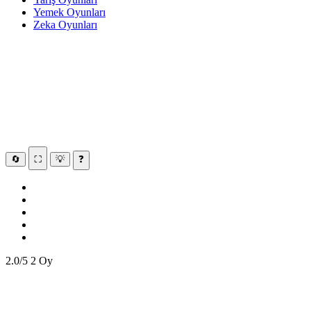
Yemek Oyunları
Zeka Oyunları
🔄
⛶
💡
❓
2.0/5
2 Oy