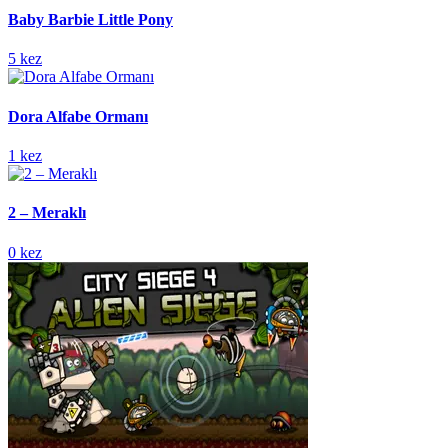
Baby Barbie Little Pony
5 kez
Dora Alfabe Ormanı
1 kez
2 – Meraklı
0 kez