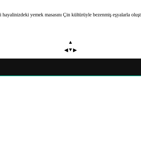
hayalinizdeki yemek masasını Çin kültürüyle bezenmiş eşyalarla oluştu
▲
▼
◀
▶