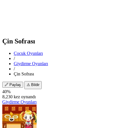
Çin Sofrası
Çocuk Oyunları
/
Giydirme Oyunları
/
Çin Sofrası
🔗
Paylaş
⚠️
Bildir
40%
8,230 kez oynandı
Giydirme Oyunları