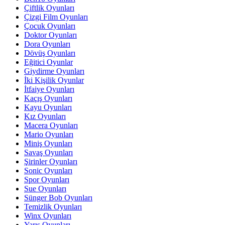
Çiftlik Oyunları
Çizgi Film Oyunları
Çocuk Oyunları
Doktor Oyunları
Dora Oyunları
Dövüş Oyunları
Eğitici Oyunlar
Giydirme Oyunları
İki Kişilik Oyunlar
İtfaiye Oyunları
Kaçış Oyunları
Kayu Oyunları
Kız Oyunları
Macera Oyunları
Mario Oyunları
Miniş Oyunları
Savaş Oyunları
Şirinler Oyunları
Sonic Oyunları
Spor Oyunları
Sue Oyunları
Sünger Bob Oyunları
Temizlik Oyunları
Winx Oyunları
Yarış Oyunları