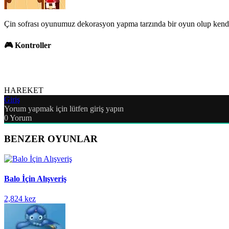
Çin sofrası oyunumuz dekorasyon yapma tarzında bir oyun olup kendi 
🎮 Kontroller
HAREKET
Giriş
Yorum yapmak için lütfen giriş yapın
0
Yorum
BENZER OYUNLAR
Balo İçin Alışveriş
2,824 kez