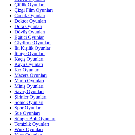
Çiftlik Oyunları
Çizgi Film Oyunları
Çocuk Oyunları
Doktor Oyunları
Dora Oyunları
Dövüş Oyunları
Eğitici Oyunlar
Giydirme Oyunları
İki Kişilik Oyunlar
İtfaiye Oyunları
Kaçış Oyunları
Kayu Oyunları
Kız Oyunları
Macera Oyunları
Mario Oyunları
Miniş Oyunları
Savaş Oyunları
Şirinler Oyunları
Sonic Oyunları
Spor Oyunları
Sue Oyunları
Sünger Bob Oyunları
Temizlik Oyunları
Winx Oyunları
Yarış Oyunları