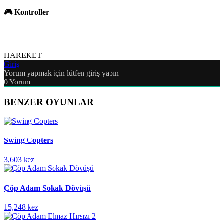
🎮 Kontroller
HAREKET
Giriş
Yorum yapmak için lütfen giriş yapın
0
Yorum
BENZER OYUNLAR
Swing Copters
3,603 kez
Çöp Adam Sokak Dövüşü
15,248 kez