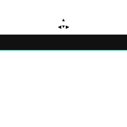
▲
▼
◀
▶