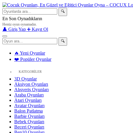
🔍
En Son Oynadıkların
Henüz oyun oynamadın.
👤 Giriş Yap
➕ Kayıt Ol
🔍
🔥 Yeni Oyunlar
❤️ Popüler Oyunlar
KATEGORİLER
3D Oyunlar
Aksiyon Oyunları
Alışveriş Oyunları
Araba Oyunları
Atari Oyunları
Avatar Oyunları
Balon Patlatma
Barbie Oyunları
Bebek Oyunları
Beceri Oyunları
Ben10 Oyunları