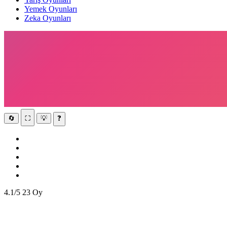
Yemek Oyunları
Zeka Oyunları
🔄
⛶
💡
❓
4.1/5
23 Oy