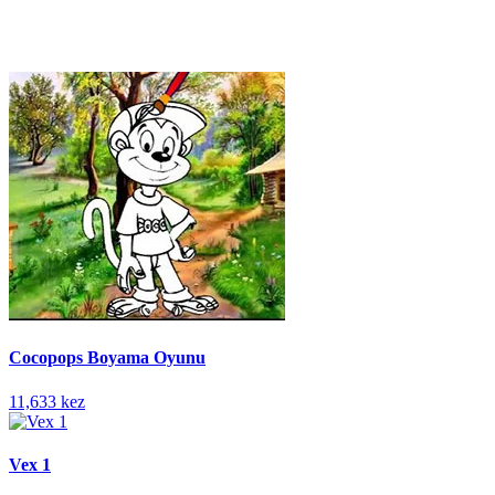
Cocopops Boyama Oyunu
11,633 kez
Vex 1