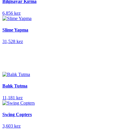
Bilgisayar Kırma
6,856 kez
Slime Yapma
31,528 kez
Balık Tutma
11,181 kez
Swing Copters
3,603 kez