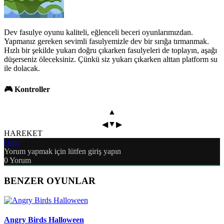
Dev fasulye oyunu kaliteli, eğlenceli beceri oyunlarımızdan.
Yapmanız gereken sevimli fasulyemizle dev bir sırığa tırmanmak.
Hızlı bir şekilde yukarı doğru çıkarken fasulyeleri de toplayın, aşağı
düşerseniz öleceksiniz. Çünkü siz yukarı çıkarken alttan platform su
ile dolacak.
🎮 Kontroller
▲
▼
◀
▶
HAREKET
Giriş
Yorum yapmak için lütfen giriş yapın
0
Yorum
BENZER OYUNLAR
Angry Birds Halloween