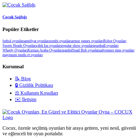
Çocuk Sağlığı
Popüler Etiketler
futbol oyunları
ameliyat oyunları
zombi oyunları
armor games oyunları
Robot Oyunları
Sports Heads Oyunları
çilek kız oyunları
regular show oyunlari
gumball oyunları
Wheely Oyunları
Kırmızı Araba Oyunları
gambıl
Snail Bob oyunları
adventure time oyunları
maymunu mutlu et oyunları
Kurumsal
📝 Blog
🔒 Gizlilik Politikası
⚖️ Kullanım Koşulları
✉️ İletişim
Cocux, özenle seçilmiş oyunları bir araya getiren, yeni nesil, güvenli
ve eğlenceli bir oyun portalıdır.