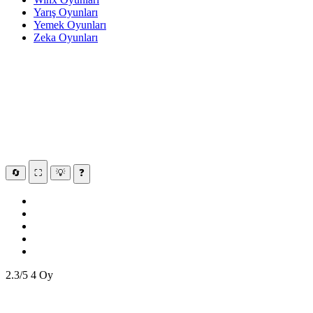
Yarış Oyunları
Yemek Oyunları
Zeka Oyunları
🔄
⛶
💡
❓
2.3/5
4 Oy