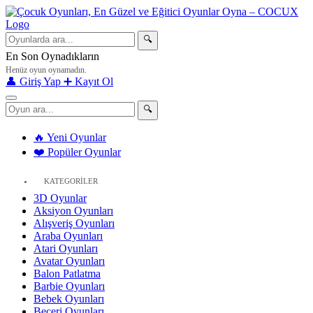
🔍
En Son Oynadıkların
Henüz oyun oynamadın.
👤 Giriş Yap
➕ Kayıt Ol
🔍
🔥 Yeni Oyunlar
❤️ Popüler Oyunlar
KATEGORİLER
3D Oyunlar
Aksiyon Oyunları
Alışveriş Oyunları
Araba Oyunları
Atari Oyunları
Avatar Oyunları
Balon Patlatma
Barbie Oyunları
Bebek Oyunları
Beceri Oyunları