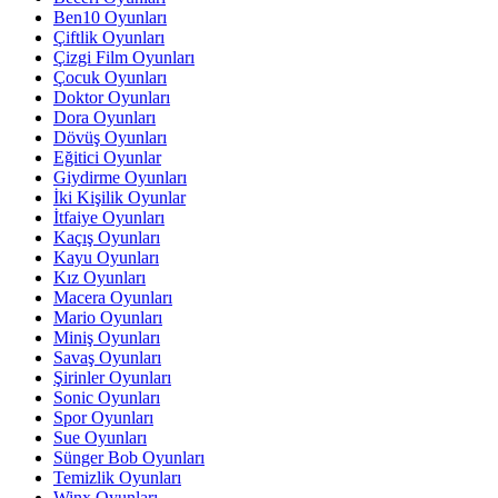
Ben10 Oyunları
Çiftlik Oyunları
Çizgi Film Oyunları
Çocuk Oyunları
Doktor Oyunları
Dora Oyunları
Dövüş Oyunları
Eğitici Oyunlar
Giydirme Oyunları
İki Kişilik Oyunlar
İtfaiye Oyunları
Kaçış Oyunları
Kayu Oyunları
Kız Oyunları
Macera Oyunları
Mario Oyunları
Miniş Oyunları
Savaş Oyunları
Şirinler Oyunları
Sonic Oyunları
Spor Oyunları
Sue Oyunları
Sünger Bob Oyunları
Temizlik Oyunları
Winx Oyunları