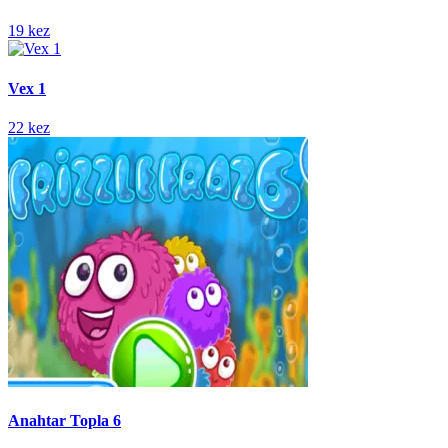
19 kez
Vex 1
22 kez
Anahtar Topla 6