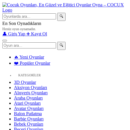
🔍
En Son Oynadıkların
Henüz oyun oynamadın.
👤 Giriş Yap
➕ Kayıt Ol
🔍
🔥 Yeni Oyunlar
❤️ Popüler Oyunlar
KATEGORİLER
3D Oyunlar
Aksiyon Oyunları
Alışveriş Oyunları
Araba Oyunları
Atari Oyunları
Avatar Oyunları
Balon Patlatma
Barbie Oyunları
Bebek Oyunları
Beceri Oyunları