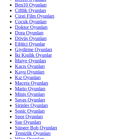
Ben10 Oyunları
Çiftlik Oyunları
Çizgi Film Oyunları
Çocuk Oyunları
Doktor Oyunları
Dora Oyunları
Dövüş Oyunları
Eğitici Oyunlar
Giydirme Oyunları
İki Kişilik Oyunlar
İtfaiye Oyunları
Kaçış Oyunları
Kayu Oyunları
Kız Oyunları
Macera Oyunları
Mario Oyunları
Miniş Oyunları
Savaş Oyunları
Şirinler Oyunları
Sonic Oyunları
Spor Oyunları
Sue Oyunları
Sünger Bob Oyunları
Temizlik Oyunları
Winx Oyunları