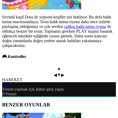
Sevimli kaşif Dora ile yepyeni keşifler sizi bekliyor. Bu defa balık
turma macerasındayız. Dora balık tutma oyunu daha önce sizlerle
paylaşmış olduğumuz ve çok sevilen
caillou balık tutma oyunu
ile
oldukça benzer bir oyun. Yapmanız gereken PLAY tuşuna basarak
eğlenceli müzikler eşliğinde oyuna girmek. Daha sonra kancayı
doğru zamanlarda doğru yerlere atarak balıkları yakalamaya
çalışacaksınız.
🎮 Kontroller
▲
▼
◀
▶
HAREKET
Giriş
Yorum yapmak için lütfen giriş yapın
0
Yorum
BENZER OYUNLAR