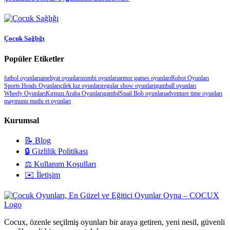
Çocuk Sağlığı
Popüler Etiketler
futbol oyunları
ameliyat oyunları
zombi oyunları
armor games oyunları
Robot Oyunları
Sports Heads Oyunları
çilek kız oyunları
regular show oyunlari
gumball oyunları
Wheely Oyunları
Kırmızı Araba Oyunları
gambıl
Snail Bob oyunları
adventure time oyunları
maymunu mutlu et oyunları
Kurumsal
📝 Blog
🔒 Gizlilik Politikası
⚖️ Kullanım Koşulları
✉️ İletişim
Cocux, özenle seçilmiş oyunları bir araya getiren, yeni nesil, güvenli