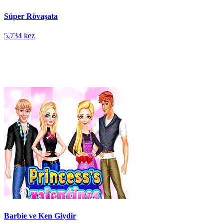
Süper Rövaşata
5,734 kez
Barbie ve Ken Giydir