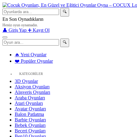
🔍
En Son Oynadıkların
Henüz oyun oynamadın.
👤 Giriş Yap
➕ Kayıt Ol
🔍
🔥 Yeni Oyunlar
❤️ Popüler Oyunlar
KATEGORİLER
3D Oyunlar
Aksiyon Oyunları
Alışveriş Oyunları
Araba Oyunları
Atari Oyunları
Avatar Oyunları
Balon Patlatma
Barbie Oyunları
Bebek Oyunları
Beceri Oyunları
Ben10 Oyunları