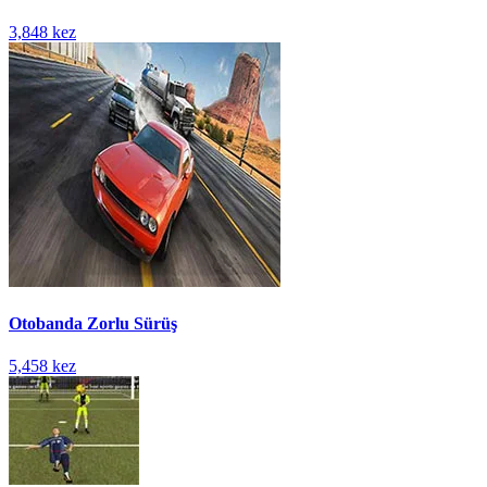
3,848 kez
Otobanda Zorlu Sürüş
5,458 kez