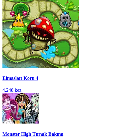
Elmasları Koru 4
4,248 kez
Monster High Tırnak Bakımı