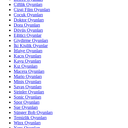
Çiftlik Oyunları
Çizgi Film Oyunları
Çocuk Oyunları
Doktor Oyunları
Dora Oyunları
Dövüş Oyunları
Eğitici Oyunlar
Giydirme Oyunları
İki Kişilik Oyunlar
İtfaiye Oyunları
Kaçış Oyunları
Kayu Oyunları
Kız Oyunları
Macera Oyunları
Mario Oyunları
Miniş Oyunları
Savaş Oyunları
Şirinler Oyunları
Sonic Oyunları
Spor Oyunları
Sue Oyunları
Sünger Bob Oyunları
Temizlik Oyunları
Winx Oyunları
Yarış Oyunları