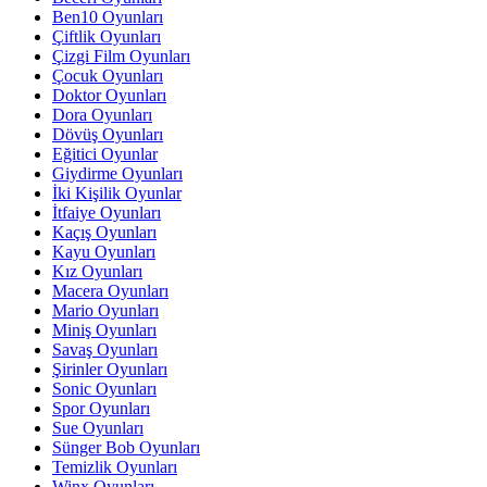
Ben10 Oyunları
Çiftlik Oyunları
Çizgi Film Oyunları
Çocuk Oyunları
Doktor Oyunları
Dora Oyunları
Dövüş Oyunları
Eğitici Oyunlar
Giydirme Oyunları
İki Kişilik Oyunlar
İtfaiye Oyunları
Kaçış Oyunları
Kayu Oyunları
Kız Oyunları
Macera Oyunları
Mario Oyunları
Miniş Oyunları
Savaş Oyunları
Şirinler Oyunları
Sonic Oyunları
Spor Oyunları
Sue Oyunları
Sünger Bob Oyunları
Temizlik Oyunları
Winx Oyunları