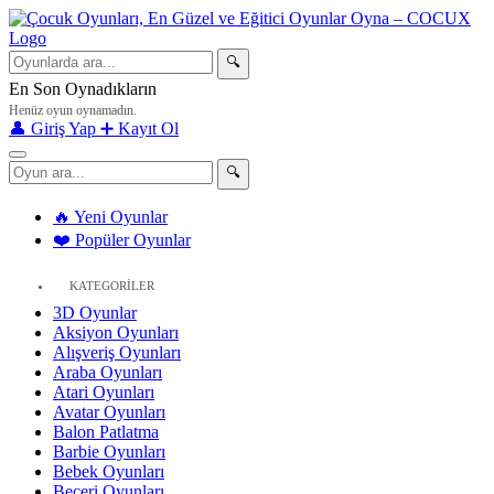
🔍
En Son Oynadıkların
Henüz oyun oynamadın.
👤 Giriş Yap
➕ Kayıt Ol
🔍
🔥 Yeni Oyunlar
❤️ Popüler Oyunlar
KATEGORİLER
3D Oyunlar
Aksiyon Oyunları
Alışveriş Oyunları
Araba Oyunları
Atari Oyunları
Avatar Oyunları
Balon Patlatma
Barbie Oyunları
Bebek Oyunları
Beceri Oyunları