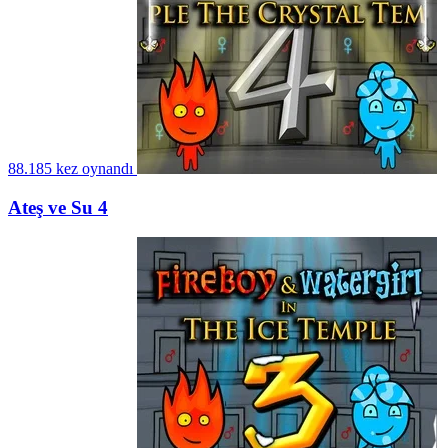
88.185 kez oynandı
Ateş ve Su 4