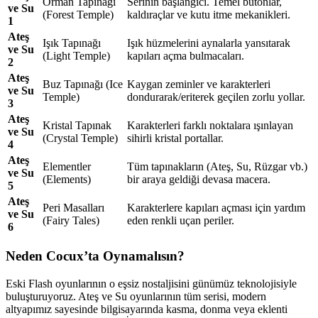
Orman Tapınağı
Serinin başlangıcı. Temel butonlar,
ve Su
(Forest Temple)
kaldıraçlar ve kutu itme mekanikleri.
1
Ateş
Işık Tapınağı
Işık hüzmelerini aynalarla yansıtarak
ve Su
(Light Temple)
kapıları açma bulmacaları.
2
Ateş
Buz Tapınağı (Ice
Kaygan zeminler ve karakterleri
ve Su
Temple)
dondurarak/eriterek geçilen zorlu yollar.
3
Ateş
Kristal Tapınak
Karakterleri farklı noktalara ışınlayan
ve Su
(Crystal Temple)
sihirli kristal portallar.
4
Ateş
Elementler
Tüm tapınakların (Ateş, Su, Rüzgar vb.)
ve Su
(Elements)
bir araya geldiği devasa macera.
5
Ateş
Peri Masalları
Karakterlere kapıları açması için yardım
ve Su
(Fairy Tales)
eden renkli uçan periler.
6
Neden Cocux’ta Oynamalısın?
Eski Flash oyunlarının o eşsiz nostaljisini günümüz teknolojisiyle
buluşturuyoruz. Ateş ve Su oyunlarının tüm serisi, modern
altyapımız sayesinde bilgisayarında kasma, donma veya eklenti