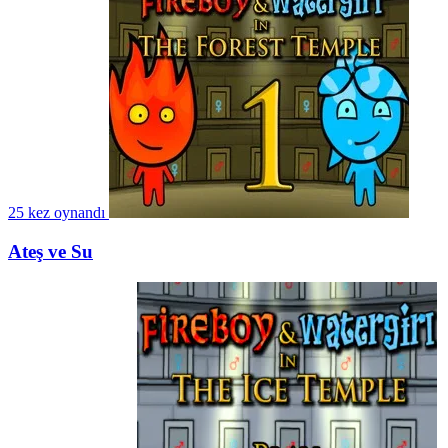
25 kez oynandı
Ateş ve Su