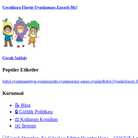
Çocuklara Florür Uygulaması Zararlı Mı?
Çocuk Sağlığı
Popüler Etiketler
futbol oyunları
ameliyat oyunları
zombi oyunları
armor games oyunları
Robot Oyunları
Sports 
Kurumsal
📝 Blog
🔒 Gizlilik Politikası
⚖️ Kullanım Koşulları
✉️ İletişim