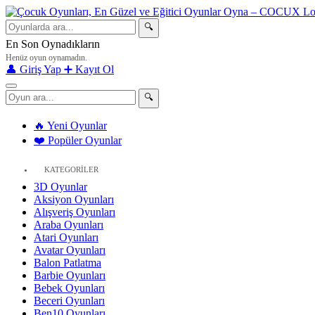
🔍
En Son Oynadıkların
Henüz oyun oynamadın.
👤 Giriş Yap
➕ Kayıt Ol
🔍
🔥 Yeni Oyunlar
❤️ Popüler Oyunlar
KATEGORİLER
3D Oyunlar
Aksiyon Oyunları
Alışveriş Oyunları
Araba Oyunları
Atari Oyunları
Avatar Oyunları
Balon Patlatma
Barbie Oyunları
Bebek Oyunları
Beceri Oyunları
Ben10 Oyunları