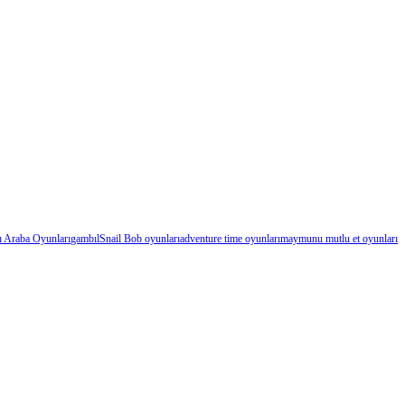
ı Araba Oyunları
gambıl
Snail Bob oyunları
adventure time oyunları
maymunu mutlu et oyunları