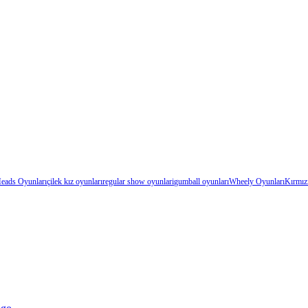
Heads Oyunları
çilek kız oyunları
regular show oyunlari
gumball oyunları
Wheely Oyunları
Kırmız