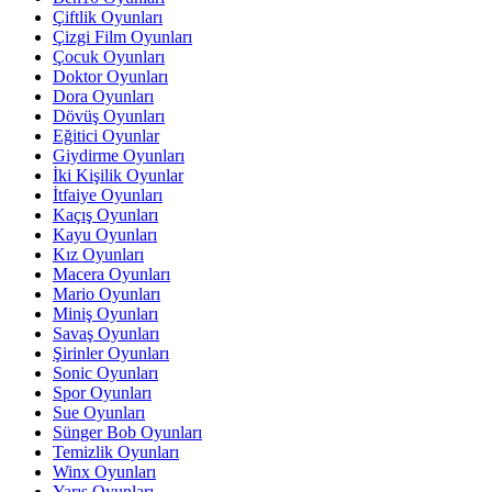
Çiftlik Oyunları
Çizgi Film Oyunları
Çocuk Oyunları
Doktor Oyunları
Dora Oyunları
Dövüş Oyunları
Eğitici Oyunlar
Giydirme Oyunları
İki Kişilik Oyunlar
İtfaiye Oyunları
Kaçış Oyunları
Kayu Oyunları
Kız Oyunları
Macera Oyunları
Mario Oyunları
Miniş Oyunları
Savaş Oyunları
Şirinler Oyunları
Sonic Oyunları
Spor Oyunları
Sue Oyunları
Sünger Bob Oyunları
Temizlik Oyunları
Winx Oyunları
Yarış Oyunları