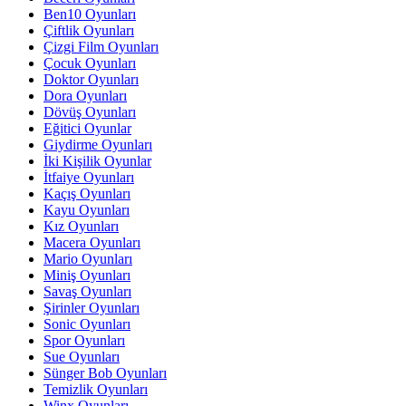
Ben10 Oyunları
Çiftlik Oyunları
Çizgi Film Oyunları
Çocuk Oyunları
Doktor Oyunları
Dora Oyunları
Dövüş Oyunları
Eğitici Oyunlar
Giydirme Oyunları
İki Kişilik Oyunlar
İtfaiye Oyunları
Kaçış Oyunları
Kayu Oyunları
Kız Oyunları
Macera Oyunları
Mario Oyunları
Miniş Oyunları
Savaş Oyunları
Şirinler Oyunları
Sonic Oyunları
Spor Oyunları
Sue Oyunları
Sünger Bob Oyunları
Temizlik Oyunları
Winx Oyunları