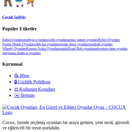
Çocuk Sağlığı
Popüler Etiketler
futbol oyunları
ameliyat oyunları
zombi oyunları
armor games oyunları
Robot Oyunları
Sports Heads Oyunları
çilek kız oyunları
regular show oyunlari
gumball oyunları
Wheely Oyunları
Kırmızı Araba Oyunları
gambıl
Snail Bob oyunları
adventure time oyunları
maymunu mutlu et oyunları
Kurumsal
📝 Blog
🔒 Gizlilik Politikası
⚖️ Kullanım Koşulları
✉️ İletişim
Cocux, özenle seçilmiş oyunları bir araya getiren, yeni nesil, güvenli
ve eğlenceli bir oyun portalıdır.