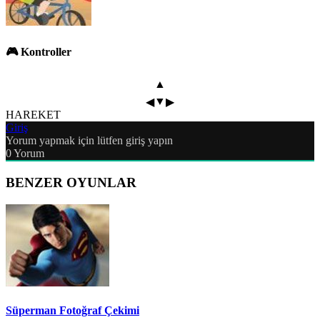
🎮 Kontroller
▲
▼
◀
▶
HAREKET
Giriş
Yorum yapmak için lütfen giriş yapın
0
Yorum
BENZER OYUNLAR
Süperman Fotoğraf Çekimi