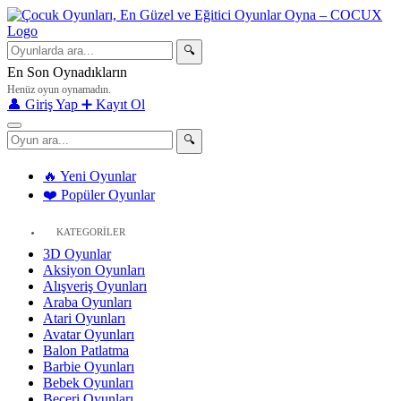
🔍
En Son Oynadıkların
Henüz oyun oynamadın.
👤 Giriş Yap
➕ Kayıt Ol
🔍
🔥 Yeni Oyunlar
❤️ Popüler Oyunlar
KATEGORİLER
3D Oyunlar
Aksiyon Oyunları
Alışveriş Oyunları
Araba Oyunları
Atari Oyunları
Avatar Oyunları
Balon Patlatma
Barbie Oyunları
Bebek Oyunları
Beceri Oyunları