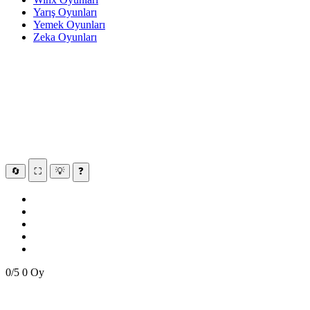
Yarış Oyunları
Yemek Oyunları
Zeka Oyunları
🔄
⛶
💡
❓
0/5
0 Oy