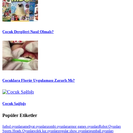
Çocuk Dergileri Nasıl Olmalı?
Çocuklara Florür Uygulaması Zararlı Mı?
Çocuk Sağlığı
Popüler Etiketler
futbol oyunları
ameliyat oyunları
zombi oyunları
armor games oyunları
Robot Oyunları
Sports Heads Oyunları
çilek kız oyunları
regular show oyunlari
gumball oyunları