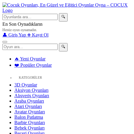
🔍
En Son Oynadıkların
Henüz oyun oynamadın.
👤 Giriş Yap
➕ Kayıt Ol
🔍
🔥 Yeni Oyunlar
❤️ Popüler Oyunlar
KATEGORİLER
3D Oyunlar
Aksiyon Oyunları
Alışveriş Oyunları
Araba Oyunları
Atari Oyunları
Avatar Oyunları
Balon Patlatma
Barbie Oyunları
Bebek Oyunları
Beceri Oyunları