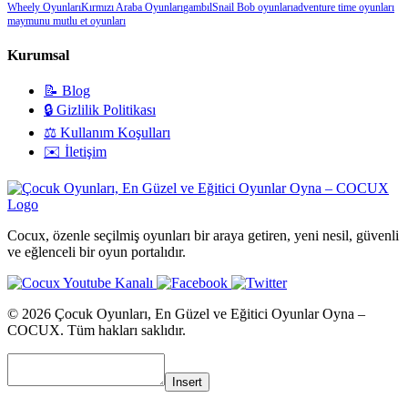
Wheely Oyunları
Kırmızı Araba Oyunları
gambıl
Snail Bob oyunları
adventure time oyunları
maymunu mutlu et oyunları
Kurumsal
📝 Blog
🔒 Gizlilik Politikası
⚖️ Kullanım Koşulları
✉️ İletişim
Cocux, özenle seçilmiş oyunları bir araya getiren, yeni nesil, güvenli
ve eğlenceli bir oyun portalıdır.
© 2026 Çocuk Oyunları, En Güzel ve Eğitici Oyunlar Oyna –
COCUX. Tüm hakları saklıdır.
Insert