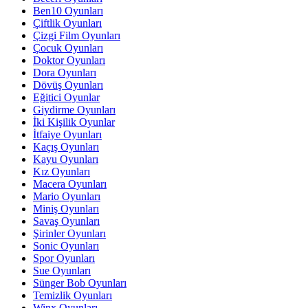
Ben10 Oyunları
Çiftlik Oyunları
Çizgi Film Oyunları
Çocuk Oyunları
Doktor Oyunları
Dora Oyunları
Dövüş Oyunları
Eğitici Oyunlar
Giydirme Oyunları
İki Kişilik Oyunlar
İtfaiye Oyunları
Kaçış Oyunları
Kayu Oyunları
Kız Oyunları
Macera Oyunları
Mario Oyunları
Miniş Oyunları
Savaş Oyunları
Şirinler Oyunları
Sonic Oyunları
Spor Oyunları
Sue Oyunları
Sünger Bob Oyunları
Temizlik Oyunları
Winx Oyunları