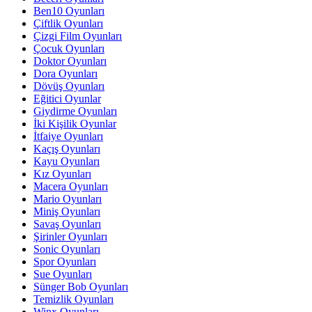
Ben10 Oyunları
Çiftlik Oyunları
Çizgi Film Oyunları
Çocuk Oyunları
Doktor Oyunları
Dora Oyunları
Dövüş Oyunları
Eğitici Oyunlar
Giydirme Oyunları
İki Kişilik Oyunlar
İtfaiye Oyunları
Kaçış Oyunları
Kayu Oyunları
Kız Oyunları
Macera Oyunları
Mario Oyunları
Miniş Oyunları
Savaş Oyunları
Şirinler Oyunları
Sonic Oyunları
Spor Oyunları
Sue Oyunları
Sünger Bob Oyunları
Temizlik Oyunları
Winx Oyunları