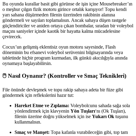
Bu oyunda kurallar basit gibi görünse de işin içine Mousebreaker’ın
o meşhur çılgın fizik motoru girince ortalık karışıyor! Topu kendi
yarı sahana düşürmeden filenin üzerinden rakibinin alanına
göndermeli ve sayıları toplamalısın. Ancak sahaya düşen rastgele
güçlendiriciler ve aniden ortaya çıkan bombalar, sıradan bir voleybol
maçını saniyeler içinde kaotik bir hayatta kalma mücadelesine
çevirecek.
Cocux’un gelişmiş eklentisiz oyun motoru sayesinde, Flash
döneminin bu efsanevi voleybol serüvenini bilgisayarında veya
tabletinde hiçbir program kurmadan, ilk günkü akıcılığıyla anında
oynamaya başlayabilirsin.
🖱️ Nasıl Oynanır? (Kontroller ve Smaç Teknikleri)
File önünde devleşmek ve topu rakip sahaya adeta bir füze gibi
göndermek için reflekslerini hazır tut:
Hareket Etme ve Zıplama:
Voleybolcunu sahada sağa sola
yönlendirmek için klavyenin
Yön Tuşları
‘nı (Ok Tuşları),
filenin üzerine doğru yükselmek için ise
Yukarı Ok
tuşunu
kullanmalısın.
Smaç ve Manşet:
Topa kafanla vurabileceğin gibi, top tam