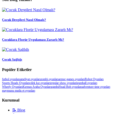
Çocuk Dergileri Nasıl Olmalı?
Çocuklara Florür Uygulaması Zararlı Mı?
Çocuk Sağlığı
Popüler Etiketler
futbol oyunları
ameliyat oyunları
zombi oyunları
armor games oyunları
Robot Oyunları
Sports Heads Oyunları
çilek kız oyunları
regular show oyunlari
gumball oyunları
Wheely Oyunları
Kırmızı Araba Oyunları
gambıl
Snail Bob oyunları
adventure time oyunları
maymunu mutlu et oyunları
Kurumsal
📝 Blog