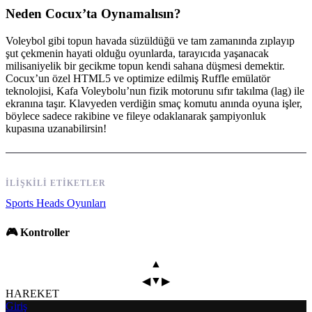
Neden Cocux’ta Oynamalısın?
Voleybol gibi topun havada süzüldüğü ve tam zamanında zıplayıp
şut çekmenin hayati olduğu oyunlarda, tarayıcıda yaşanacak
milisaniyelik bir gecikme topun kendi sahana düşmesi demektir.
Cocux’un özel HTML5 ve optimize edilmiş Ruffle emülatör
teknolojisi, Kafa Voleybolu’nun fizik motorunu sıfır takılma (lag) ile
ekranına taşır. Klavyeden verdiğin smaç komutu anında oyuna işler,
böylece sadece rakibine ve fileye odaklanarak şampiyonluk
kupasına uzanabilirsin!
İLIŞKILI ETIKETLER
Sports Heads Oyunları
🎮 Kontroller
▲
▼
◀
▶
HAREKET
Giriş