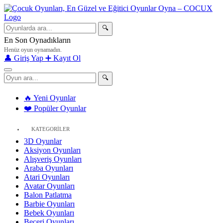
🔍
En Son Oynadıkların
Henüz oyun oynamadın.
👤 Giriş Yap
➕ Kayıt Ol
🔍
🔥 Yeni Oyunlar
❤️ Popüler Oyunlar
KATEGORİLER
3D Oyunlar
Aksiyon Oyunları
Alışveriş Oyunları
Araba Oyunları
Atari Oyunları
Avatar Oyunları
Balon Patlatma
Barbie Oyunları
Bebek Oyunları
Beceri Oyunları