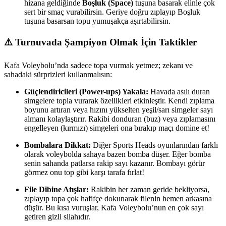
hizana geldiğinde
Boşluk (Space)
tuşuna basarak elinle çok
sert bir smaç vurabilirsin. Geriye doğru zıplayıp Boşluk
tuşuna basarsan topu yumuşakça aşırtabilirsin.
⚠️ Turnuvada Şampiyon Olmak İçin Taktikler
Kafa Voleybolu’nda sadece topa vurmak yetmez; zekanı ve
sahadaki sürprizleri kullanmalısın:
Güçlendiricileri (Power-ups) Yakala:
Havada asılı duran
simgelere topla vurarak özellikleri etkinleştir. Kendi zıplama
boyunu artıran veya hızını yükselten yeşil/sarı simgeler sayı
almanı kolaylaştırır. Rakibi donduran (buz) veya zıplamasını
engelleyen (kırmızı) simgeleri ona bırakıp maçı domine et!
Bombalara Dikkat:
Diğer Sports Heads oyunlarından farklı
olarak voleybolda sahaya bazen bomba düşer. Eğer bomba
senin sahanda patlarsa rakip sayı kazanır. Bombayı görür
görmez onu top gibi karşı tarafa fırlat!
File Dibine Atışlar:
Rakibin her zaman geride bekliyorsa,
zıplayıp topa çok hafifçe dokunarak filenin hemen arkasına
düşür. Bu kısa vuruşlar, Kafa Voleybolu’nun en çok sayı
getiren gizli silahıdır.