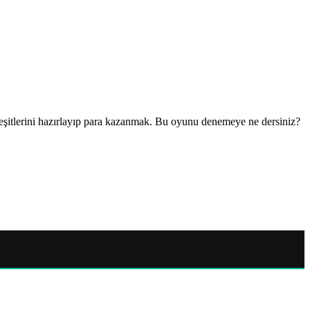
eşitlerini hazırlayıp para kazanmak. Bu oyunu denemeye ne dersiniz?