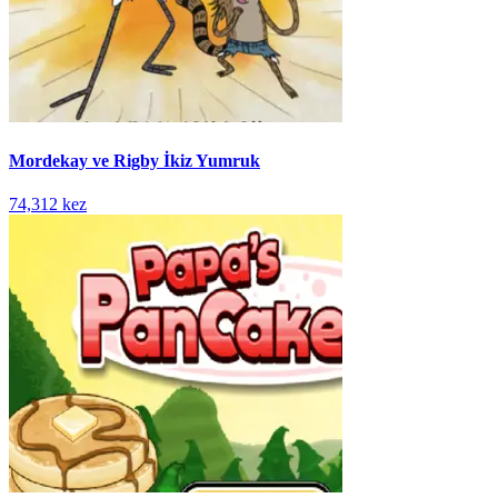
Mordekay ve Rigby İkiz Yumruk
74,312 kez