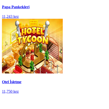
Papa Pankekleri
11,243 kez
Otel İşletme
11,750 kez