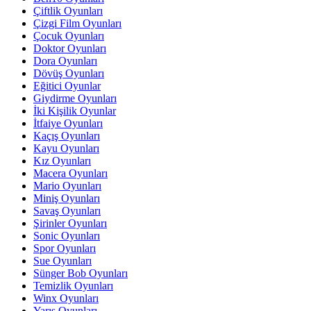
Çiftlik Oyunları
Çizgi Film Oyunları
Çocuk Oyunları
Doktor Oyunları
Dora Oyunları
Dövüş Oyunları
Eğitici Oyunlar
Giydirme Oyunları
İki Kişilik Oyunlar
İtfaiye Oyunları
Kaçış Oyunları
Kayu Oyunları
Kız Oyunları
Macera Oyunları
Mario Oyunları
Miniş Oyunları
Savaş Oyunları
Şirinler Oyunları
Sonic Oyunları
Spor Oyunları
Sue Oyunları
Sünger Bob Oyunları
Temizlik Oyunları
Winx Oyunları
Yarış Oyunları