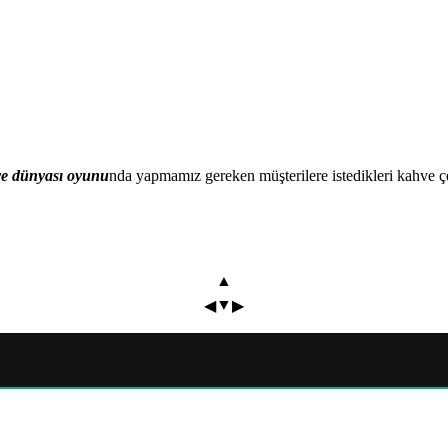
e dünyası oyunu
nda yapmamız gereken müşterilere istedikleri kahve ç
▲
▼
◀
▶