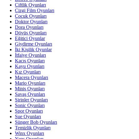
Çiftlik Oyunları
Çizgi Film Oyunları
Çocuk Oyunları
Doktor Oyunları
Dora Oyunları
Dövüş Oyunları
Eğitici Oyunlar
Giydirme Oyunları
İki Kişilik Oyunlar
İtfaiye Oyunları
Kaçış Oyunları
Kayu Oyunları
Kız Oyunları
Macera Oyunları
Mario Oyunları
Miniş Oyunları
Savaş Oyunları
Şirinler Oyunları
Sonic Oyunları
Spor Oyunları
Sue Oyunları
Sünger Bob Oyunları
Temizlik Oyunları
Winx Oyunları
Yarış Oyunları