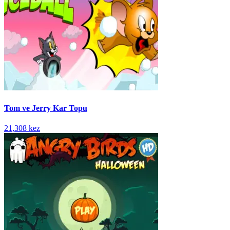
Tom ve Jerry Kar Topu
21,308 kez