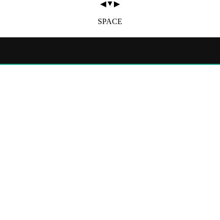
▼
◀
▶
SPACE