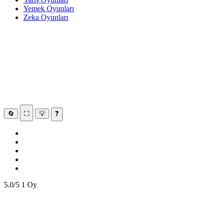
Yemek Oyunları
Zeka Oyunları
🔄
⛶
💡
❓
5.0/5
1 Oy