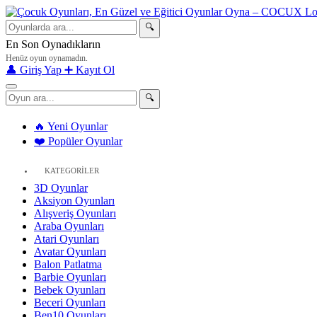
🔍
En Son Oynadıkların
Henüz oyun oynamadın.
👤 Giriş Yap
➕ Kayıt Ol
🔍
🔥 Yeni Oyunlar
❤️ Popüler Oyunlar
KATEGORİLER
3D Oyunlar
Aksiyon Oyunları
Alışveriş Oyunları
Araba Oyunları
Atari Oyunları
Avatar Oyunları
Balon Patlatma
Barbie Oyunları
Bebek Oyunları
Beceri Oyunları
Ben10 Oyunları