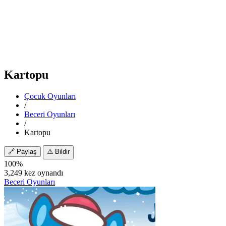
Kartopu
Çocuk Oyunları
/
Beceri Oyunları
/
Kartopu
🔗
Paylaş
⚠️
Bildir
100%
3,249 kez oynandı
Beceri Oyunları