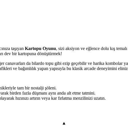
cınıza taşıyan
Kartopu Oyunu
, sizi aksiyon ve eğlence dolu kış tema
arı dev bir kartopuna dönüştürmek!
 canavarları da bilardo topu gibi ezip geçebilir ve harika kombolar yap
fikleri ve bağımlılık yapan yapısıyla bu klasik arcade deneyimini elin
leriyle tam bir nostalji şöleni.
rak birden fazla düşmanı aynı anda alt etme tatmini.
ayarak hızınızı artırın veya kar fırlatma menzilinizi uzatın.
▲