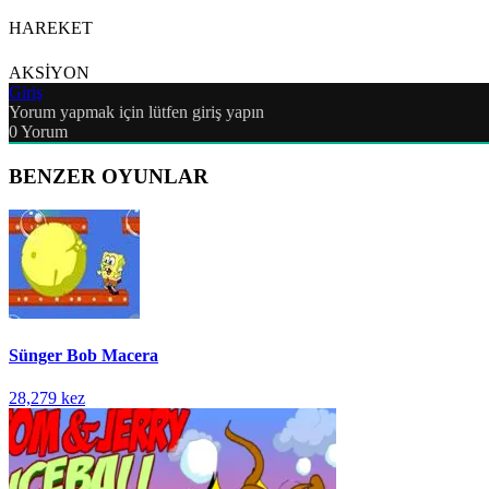
HAREKET
AKSİYON
Giriş
Yorum yapmak için lütfen giriş yapın
0
Yorum
BENZER OYUNLAR
Sünger Bob Macera
28,279 kez