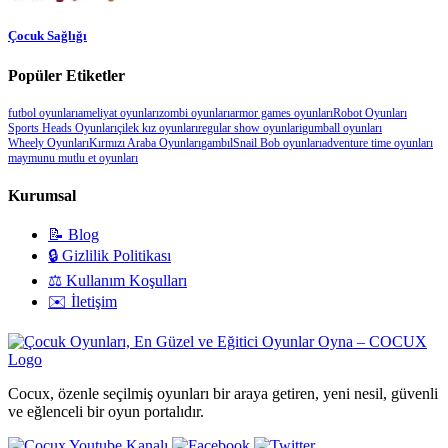
Çocuk Sağlığı
Popüler Etiketler
futbol oyunları
ameliyat oyunları
zombi oyunları
armor games oyunları
Robot Oyunları
Sports Heads Oyunları
çilek kız oyunları
regular show oyunlari
gumball oyunları
Wheely Oyunları
Kırmızı Araba Oyunları
gambıl
Snail Bob oyunları
adventure time oyunları
maymunu mutlu et oyunları
Kurumsal
📝 Blog
🔒 Gizlilik Politikası
⚖️ Kullanım Koşulları
✉️ İletişim
Cocux, özenle seçilmiş oyunları bir araya getiren, yeni nesil, güvenli
ve eğlenceli bir oyun portalıdır.