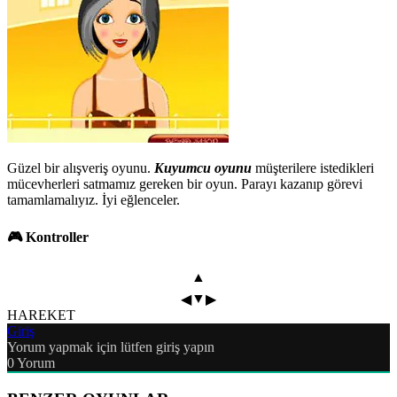
Güzel bir alışveriş oyunu.
Kuyumcu oyunu
müşterilere istedikleri
mücevherleri satmamız gereken bir oyun. Parayı kazanıp görevi
tamamlamalıyız. İyi eğlenceler.
🎮 Kontroller
▲
▼
◀
▶
HAREKET
Giriş
Yorum yapmak için lütfen giriş yapın
0
Yorum