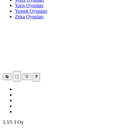
Yarış Oyunları
Yemek Oyunları
Zeka Oyunları
🔄
⛶
💡
❓
3.3/5
3 Oy