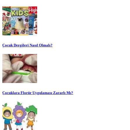
Çocuk Dergileri Nasıl Olmalı?
Çocuklara Florür Uygulaması Zararlı Mı?