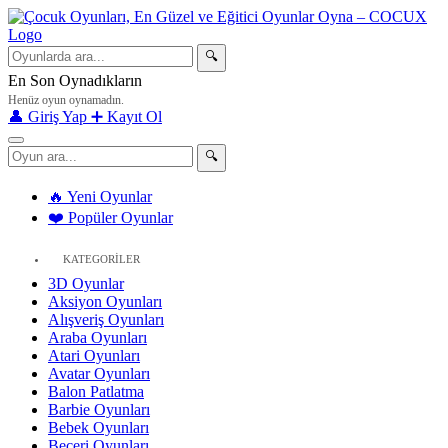
🔍
En Son Oynadıkların
Henüz oyun oynamadın.
👤 Giriş Yap
➕ Kayıt Ol
🔍
🔥 Yeni Oyunlar
❤️ Popüler Oyunlar
KATEGORİLER
3D Oyunlar
Aksiyon Oyunları
Alışveriş Oyunları
Araba Oyunları
Atari Oyunları
Avatar Oyunları
Balon Patlatma
Barbie Oyunları
Bebek Oyunları
Beceri Oyunları