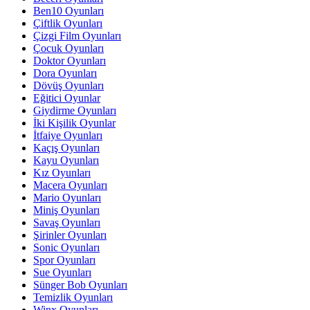
Ben10 Oyunları
Çiftlik Oyunları
Çizgi Film Oyunları
Çocuk Oyunları
Doktor Oyunları
Dora Oyunları
Dövüş Oyunları
Eğitici Oyunlar
Giydirme Oyunları
İki Kişilik Oyunlar
İtfaiye Oyunları
Kaçış Oyunları
Kayu Oyunları
Kız Oyunları
Macera Oyunları
Mario Oyunları
Miniş Oyunları
Savaş Oyunları
Şirinler Oyunları
Sonic Oyunları
Spor Oyunları
Sue Oyunları
Sünger Bob Oyunları
Temizlik Oyunları
Winx Oyunları