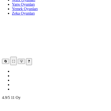
Yarış Oyunları
Yemek Oyunları
Zeka Oyunları
🔄
⛶
💡
❓
4.9/5
11 Oy