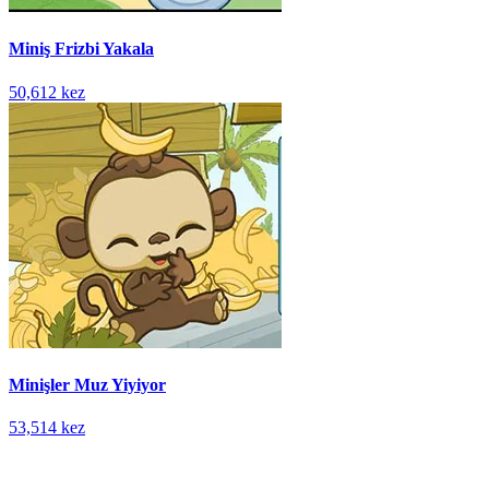
Miniş Frizbi Yakala
50,612 kez
Minişler Muz Yiyiyor
53,514 kez