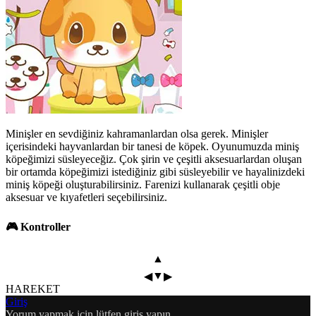
Minişler en sevdiğiniz kahramanlardan olsa gerek. Minişler
içerisindeki hayvanlardan bir tanesi de köpek. Oyunumuzda miniş
köpeğimizi süsleyeceğiz. Çok şirin ve çeşitli aksesuarlardan oluşan
bir ortamda köpeğimizi istediğiniz gibi süsleyebilir ve hayalinizdeki
miniş köpeği oluşturabilirsiniz. Farenizi kullanarak çeşitli obje
aksesuar ve kıyafetleri seçebilirsiniz.
🎮 Kontroller
▲
▼
◀
▶
HAREKET
Giriş
Yorum yapmak için lütfen giriş yapın