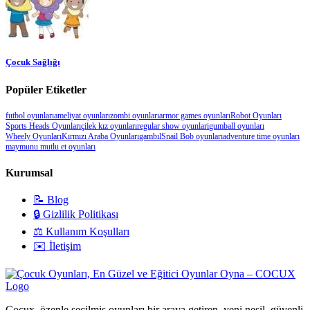
Çocuk Sağlığı
Popüler Etiketler
futbol oyunları
ameliyat oyunları
zombi oyunları
armor games oyunları
Robot Oyunları
Sports Heads Oyunları
çilek kız oyunları
regular show oyunlari
gumball oyunları
Wheely Oyunları
Kırmızı Araba Oyunları
gambıl
Snail Bob oyunları
adventure time oyunları
maymunu mutlu et oyunları
Kurumsal
📝 Blog
🔒 Gizlilik Politikası
⚖️ Kullanım Koşulları
✉️ İletişim
Cocux, özenle seçilmiş oyunları bir araya getiren, yeni nesil, güvenli