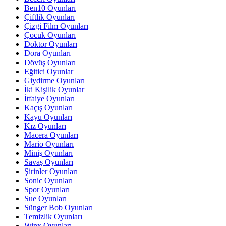
Ben10 Oyunları
Çiftlik Oyunları
Çizgi Film Oyunları
Çocuk Oyunları
Doktor Oyunları
Dora Oyunları
Dövüş Oyunları
Eğitici Oyunlar
Giydirme Oyunları
İki Kişilik Oyunlar
İtfaiye Oyunları
Kaçış Oyunları
Kayu Oyunları
Kız Oyunları
Macera Oyunları
Mario Oyunları
Miniş Oyunları
Savaş Oyunları
Şirinler Oyunları
Sonic Oyunları
Spor Oyunları
Sue Oyunları
Sünger Bob Oyunları
Temizlik Oyunları
Winx Oyunları