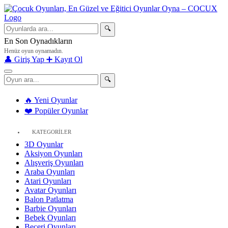
🔍
En Son Oynadıkların
Henüz oyun oynamadın.
👤 Giriş Yap
➕ Kayıt Ol
🔍
🔥 Yeni Oyunlar
❤️ Popüler Oyunlar
KATEGORİLER
3D Oyunlar
Aksiyon Oyunları
Alışveriş Oyunları
Araba Oyunları
Atari Oyunları
Avatar Oyunları
Balon Patlatma
Barbie Oyunları
Bebek Oyunları
Beceri Oyunları