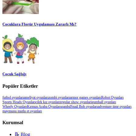
Çocuklara Florür Uygulaması Zararlı Mı?
Çocuk Sağlığı
Popüler Etiketler
futbol oyunları
ameliyat oyunları
zombi oyunları
armor games oyunları
Robot Oyunları
Sports Heads Oyunları
çilek kız oyunları
regular show oyunlari
gumball oyunları
Wheely Oyunları
Kırmızı Araba Oyunları
gambıl
Snail Bob oyunları
adventure time oyunları
maymunu mutlu et oyunları
Kurumsal
📝 Blog