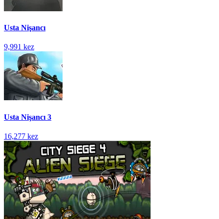
Usta Nişancı
9,991 kez
Usta Nişancı 3
16,277 kez