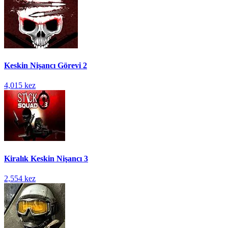
Keskin Nişancı Görevi 2
4,015 kez
Kiralık Keskin Nişancı 3
2,554 kez