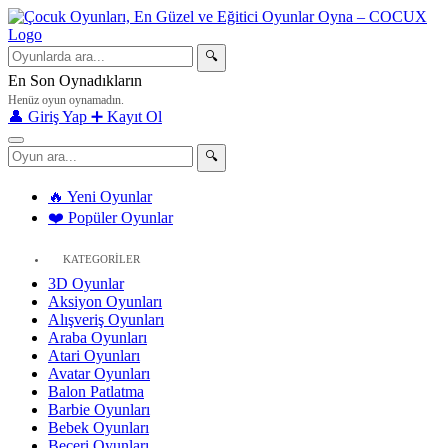
🔍
En Son Oynadıkların
Henüz oyun oynamadın.
👤 Giriş Yap
➕ Kayıt Ol
🔍
🔥 Yeni Oyunlar
❤️ Popüler Oyunlar
KATEGORİLER
3D Oyunlar
Aksiyon Oyunları
Alışveriş Oyunları
Araba Oyunları
Atari Oyunları
Avatar Oyunları
Balon Patlatma
Barbie Oyunları
Bebek Oyunları
Beceri Oyunları