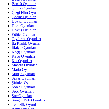
Ben10 Oyunları
Çiftlik Oyunları
Çizgi Film Oyunları
Çocuk Oyunları
Doktor Oyunları
Dora Oyunları
Dövüş Oyunları
Eğitici Oyunlar
Giydirme Oyunları
İki Kişilik Oyunlar
İtfaiye Oyunları
Kaçış Oyunları
Kayu Oyunları
Kız Oyunları
Macera Oyunları
Mario Oyunları
Miniş Oyunları
Savaş Oyunları
Şirinler Oyunları
Sonic Oyunları
Spor Oyunları
Sue Oyunları
Sünger Bob Oyunları
Temizlik Oyunları
Winx Oyunları