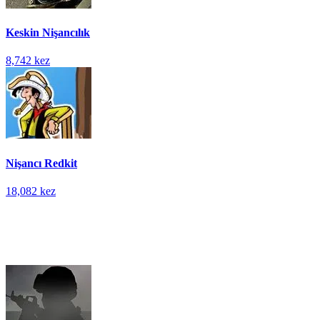
Keskin Nişancılık
8,742 kez
Nişancı Redkit
18,082 kez