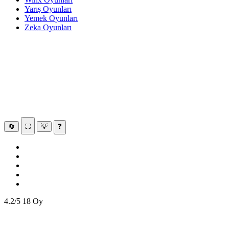
Yarış Oyunları
Yemek Oyunları
Zeka Oyunları
🔄
⛶
💡
❓
4.2/5
18 Oy