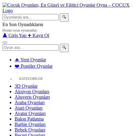
🔍
En Son Oynadıkların
Henüz oyun oynamadın.
👤 Giriş Yap
➕ Kayıt Ol
🔍
🔥 Yeni Oyunlar
❤️ Popüler Oyunlar
KATEGORİLER
3D Oyunlar
Aksiyon Oyunları
Alışveriş Oyunları
Araba Oyunları
Atari Oyunları
Avatar Oyunları
Balon Patlatma
Barbie Oyunları
Bebek Oyunları
Beceri Oyunları