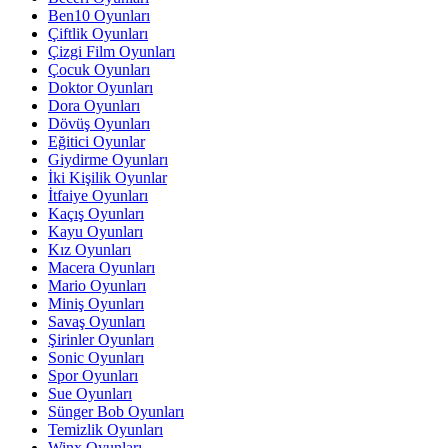
Ben10 Oyunları
Çiftlik Oyunları
Çizgi Film Oyunları
Çocuk Oyunları
Doktor Oyunları
Dora Oyunları
Dövüş Oyunları
Eğitici Oyunlar
Giydirme Oyunları
İki Kişilik Oyunlar
İtfaiye Oyunları
Kaçış Oyunları
Kayu Oyunları
Kız Oyunları
Macera Oyunları
Mario Oyunları
Miniş Oyunları
Savaş Oyunları
Şirinler Oyunları
Sonic Oyunları
Spor Oyunları
Sue Oyunları
Sünger Bob Oyunları
Temizlik Oyunları
Winx Oyunları