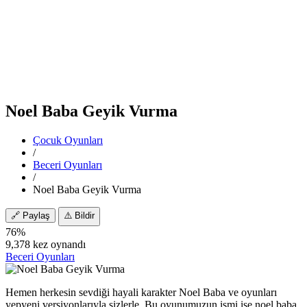
Noel Baba Geyik Vurma
Çocuk Oyunları
/
Beceri Oyunları
/
Noel Baba Geyik Vurma
🔗
Paylaş
⚠️
Bildir
76%
9,378 kez oynandı
Beceri Oyunları
Hemen herkesin sevdiği hayali karakter Noel Baba ve oyunları
yepyeni versiyonlarıyla sizlerle. Bu oyunumuzun ismi ise noel baba