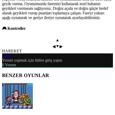
geyik vurma. Oyunumuzda faremizi kullanarak noel babanın
geyikleri vurmasını sağlıyoruz. Doğru açıda ve doğru güçte hedef
alarak geyikleri vurup puanları toplamaya çalışın. Fareyi yukarı
aşağı oynatarak ve geriye ileriye oynatarak ayarlayabilirsiniz.
🎮 Kontroller
▲
▼
◀
▶
HAREKET
Giriş
Yorum yapmak için lütfen giriş yapın
0
Yorum
BENZER OYUNLAR