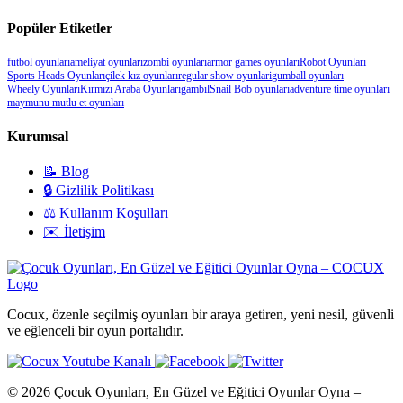
Popüler Etiketler
futbol oyunları
ameliyat oyunları
zombi oyunları
armor games oyunları
Robot Oyunları
Sports Heads Oyunları
çilek kız oyunları
regular show oyunlari
gumball oyunları
Wheely Oyunları
Kırmızı Araba Oyunları
gambıl
Snail Bob oyunları
adventure time oyunları
maymunu mutlu et oyunları
Kurumsal
📝 Blog
🔒 Gizlilik Politikası
⚖️ Kullanım Koşulları
✉️ İletişim
Cocux, özenle seçilmiş oyunları bir araya getiren, yeni nesil, güvenli
ve eğlenceli bir oyun portalıdır.
© 2026 Çocuk Oyunları, En Güzel ve Eğitici Oyunlar Oyna –