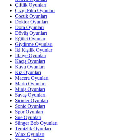
Çiftlik Oyunları
Çizgi Film Oyunları
Çocuk Oyunları
Doktor Oyunları
Dora Oyunları
Dövüş Oyunları
Eğitici Oyunlar
Giydirme Oyunları
İki Kişilik Oyunlar
İtfaiye Oyunları
Kaçış Oyunları
Kayu Oyunları
Kız Oyunları
Macera Oyunları
Mario Oyunları
Miniş Oyunları
Savaş Oyunları
Şirinler Oyunları
Sonic Oyunları
Spor Oyunları
Sue Oyunları
Sünger Bob Oyunları
Temizlik Oyunları
Winx Oyunları
Yarış Oyunları