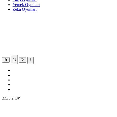
Yemek Oyunları
Zeka Oyunları
🔄
⛶
💡
❓
3.5/5
2 Oy