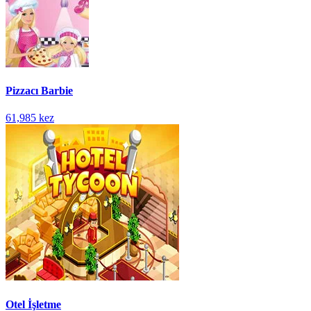
Pizzacı Barbie
61,985 kez
Otel İşletme