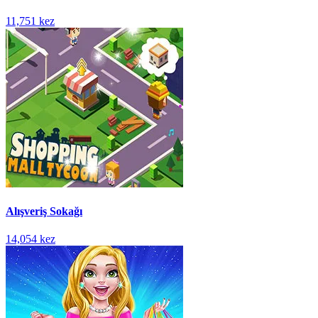
11,751 kez
Alışveriş Sokağı
14,054 kez