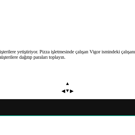
müşterilere yetiştiriyor. Pizza işletmesinde çalışan Vigor ismindeki çalışa
üşterilere dağıtıp paraları toplayın.
▲
▼
◀
▶