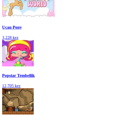
Uçan Pony
3,228 kez
Popstar Tembellik
12,705 kez