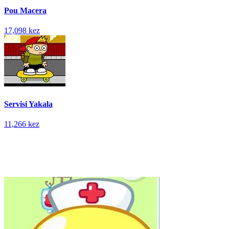
Pou Macera
17,098 kez
Servisi Yakala
11,266 kez