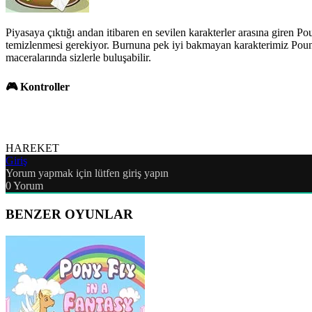
Piyasaya çıktığı andan itibaren en sevilen karakterler arasına giren 
temizlenmesi gerekiyor. Burnuna pek iyi bakmayan karakterimiz Pounun
maceralarında sizlerle buluşabilir.
🎮 Kontroller
HAREKET
Giriş
Yorum yapmak için lütfen giriş yapın
0
Yorum
BENZER OYUNLAR