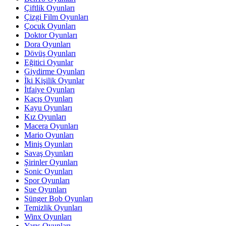
Çiftlik Oyunları
Çizgi Film Oyunları
Çocuk Oyunları
Doktor Oyunları
Dora Oyunları
Dövüş Oyunları
Eğitici Oyunlar
Giydirme Oyunları
İki Kişilik Oyunlar
İtfaiye Oyunları
Kaçış Oyunları
Kayu Oyunları
Kız Oyunları
Macera Oyunları
Mario Oyunları
Miniş Oyunları
Savaş Oyunları
Şirinler Oyunları
Sonic Oyunları
Spor Oyunları
Sue Oyunları
Sünger Bob Oyunları
Temizlik Oyunları
Winx Oyunları
Yarış Oyunları