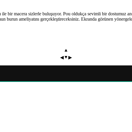
Pou ile bir macera sizlerle buluşuyor. Pou oldukça sevimli bir dostumuz
 burun ameliyatını gerçekleştireceksiniz. Ekranda görünen yönergeleri
▲
▼
◀
▶