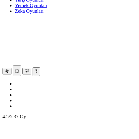
Yemek Oyunları
Zeka Oyunları
🔄
⛶
💡
❓
4.5/5
37 Oy