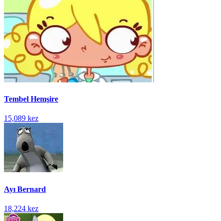
Tembel Hemşire
15,089 kez
Ayı Bernard
18,224 kez