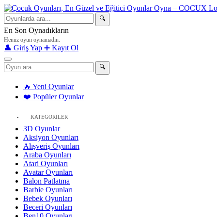
🔍
En Son Oynadıkların
Henüz oyun oynamadın.
👤 Giriş Yap
➕ Kayıt Ol
🔍
🔥 Yeni Oyunlar
❤️ Popüler Oyunlar
KATEGORİLER
3D Oyunlar
Aksiyon Oyunları
Alışveriş Oyunları
Araba Oyunları
Atari Oyunları
Avatar Oyunları
Balon Patlatma
Barbie Oyunları
Bebek Oyunları
Beceri Oyunları
Ben10 Oyunları