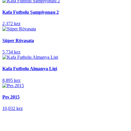
Kafa Futbolu Şampiyonası 2
2,372 kez
Süper Rövaşata
5,734 kez
Kafa Futbolu Almanya Ligi
8,895 kez
Pes 2015
10,032 kez