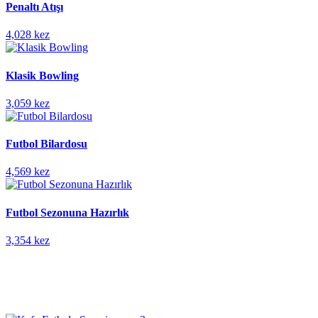
Penaltı Atışı
4,028 kez
Klasik Bowling
3,059 kez
Futbol Bilardosu
4,569 kez
Futbol Sezonuna Hazırlık
3,354 kez