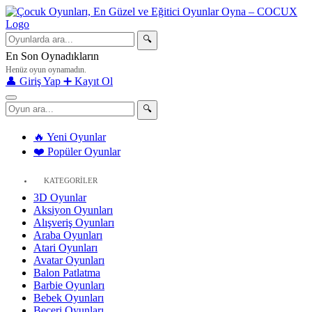
🔍
En Son Oynadıkların
Henüz oyun oynamadın.
👤 Giriş Yap
➕ Kayıt Ol
🔍
🔥 Yeni Oyunlar
❤️ Popüler Oyunlar
KATEGORİLER
3D Oyunlar
Aksiyon Oyunları
Alışveriş Oyunları
Araba Oyunları
Atari Oyunları
Avatar Oyunları
Balon Patlatma
Barbie Oyunları
Bebek Oyunları
Beceri Oyunları