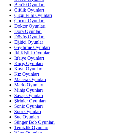
Ben10 Oyunları
Çiftlik Oyunları
Çizgi Film Oyunları
Çocuk Oyunları
Doktor Oyunları
Dora Oyunları
Dövüş Oyunları
Eğitici Oyunlar
Giydirme Oyunları
İki Kişilik Oyunlar
İtfaiye Oyunları
Kaçış Oyunları
Kayu Oyunları
Kız Oyunları
Macera Oyunları
Mario Oyunları
Miniş Oyunları
Savaş Oyunları
Şirinler Oyunları
Sonic Oyunları
Spor Oyunları
Sue Oyunları
Sünger Bob Oyunları
Temizlik Oyunları
Winx Oyunları