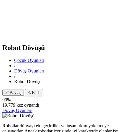
Robot Dövüşü
Çocuk Oyunları
/
Dövüş Oyunları
/
Robot Dövüşü
🔗
Paylaş
⚠️
Bildir
90%
19,779 kez oynandı
Dövüş Oyunları
Robotlar dünyayı ele geçirdiler ve insan ırkını yoketmeye
çalışıyorlar. Ancak robotlar içerisinde iyi karakterde olanlar ise