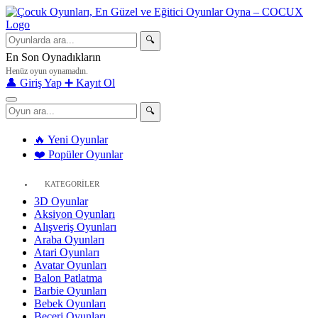
🔍
En Son Oynadıkların
Henüz oyun oynamadın.
👤 Giriş Yap
➕ Kayıt Ol
🔍
🔥 Yeni Oyunlar
❤️ Popüler Oyunlar
KATEGORİLER
3D Oyunlar
Aksiyon Oyunları
Alışveriş Oyunları
Araba Oyunları
Atari Oyunları
Avatar Oyunları
Balon Patlatma
Barbie Oyunları
Bebek Oyunları
Beceri Oyunları