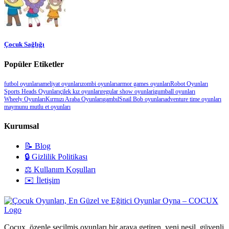
Çocuk Sağlığı
Popüler Etiketler
futbol oyunları
ameliyat oyunları
zombi oyunları
armor games oyunları
Robot Oyunları
Sports Heads Oyunları
çilek kız oyunları
regular show oyunlari
gumball oyunları
Wheely Oyunları
Kırmızı Araba Oyunları
gambıl
Snail Bob oyunları
adventure time oyunları
maymunu mutlu et oyunları
Kurumsal
📝 Blog
🔒 Gizlilik Politikası
⚖️ Kullanım Koşulları
✉️ İletişim
Cocux, özenle seçilmiş oyunları bir araya getiren, yeni nesil, güvenli