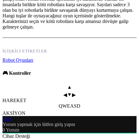
insanlarla birlikte kötü robotlara karşı savaşıyor. Sayıları sadece 3
olan bu iyi robotlarla birlikte savaşarak dünyayı kurtarmaya çalışın.
Hangi tuşlar ile oynayacağınız oyun içerisinde gösterilmekte.
Karakterinizi seçin ve kötü robotlara karşı amansız dövüşte galip
gelmeye çalışın.
İLIŞKILI ETIKETLER
Robot Oyunları
🎮 Kontroller
▲
▼
◀
▶
HAREKET
Q
W
E
A
S
D
AKSİYON
Giriş
Yorum yapmak için lütfen giriş yapın
0
Yorum
Cihaz Desteği