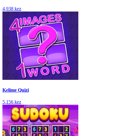
4,938 kez
Kelime Quizi
5,156 kez