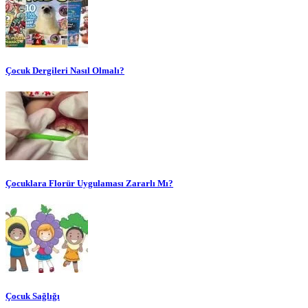
Çocuk Dergileri Nasıl Olmalı?
Çocuklara Florür Uygulaması Zararlı Mı?
Çocuk Sağlığı