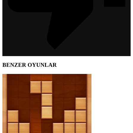
BENZER OYUNLAR