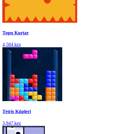
Topu Kurtar
4,584 kez
Tetris Küpleri
3,947 kez