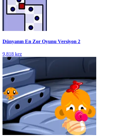
Dünyanın En Zor Oyunu Versiyon 2
9,818 kez