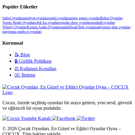
Popüler Etiketler
futbol oyunları
ameliyat oyunları
zombi oyunları
armor games oyunları
Robot Oyunları
Sports Heads Oyunları
çilek kız oyunları
regular show oyunlari
gumball oyunları
Wheely Oyunları
Kırmızı Araba Oyunları
gambıl
Snail Bob oyunları
adventure time oyunları
maymunu mutlu et oyunları
Kurumsal
📝 Blog
🔒 Gizlilik Politikası
⚖️ Kullanım Koşulları
✉️ İletişim
Cocux, özenle seçilmiş oyunları bir araya getiren, yeni nesil, güvenli
ve eğlenceli bir oyun portalıdır.
© 2026 Çocuk Oyunları, En Güzel ve Eğitici Oyunlar Oyna –
COCUX. Tüm hakları saklıdır.