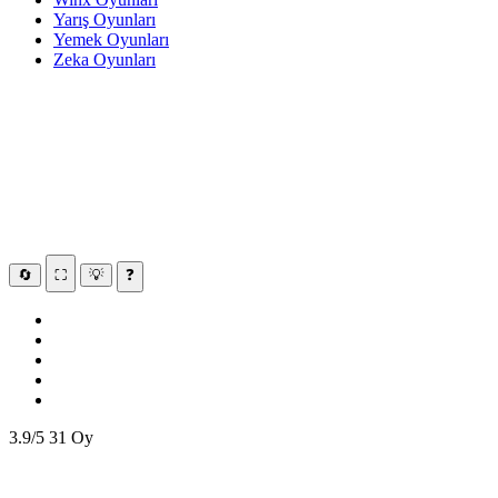
Yarış Oyunları
Yemek Oyunları
Zeka Oyunları
🔄
⛶
💡
❓
3.9/5
31 Oy