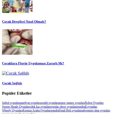
Çocuk Dergileri Nasıl Olmalı?
Çocuklara Florür Uygulaması Zararlı Mı?
Çocuk Sağlığı
Popüler Etiketler
futbol oyunları
ameliyat oyunları
zombi oyunları
armor games oyunları
Robot Oyunları
Sports Heads Oyunları
çilek kız oyunları
regular show oyunlari
gumball oyunları
Wheely Oyunları
Kırmızı Araba Oyunları
gambıl
Snail Bob oyunları
adventure time oyunları