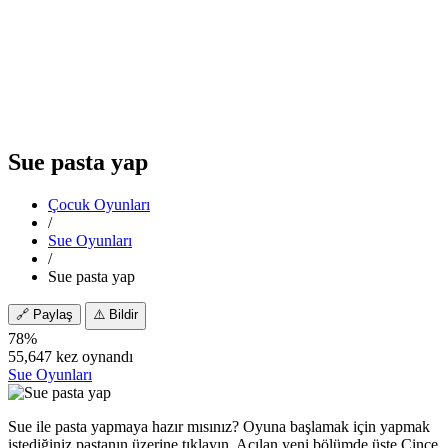
Sue pasta yap
Çocuk Oyunları
/
Sue Oyunları
/
Sue pasta yap
🔗
Paylaş
⚠️
Bildir
78%
55,647 kez oynandı
Sue Oyunları
Sue ile pasta yapmaya hazır mısınız? Oyuna başlamak için yapmak
istediğiniz pastanın üzerine tıklayın. Açılan yeni bölümde üste Çince