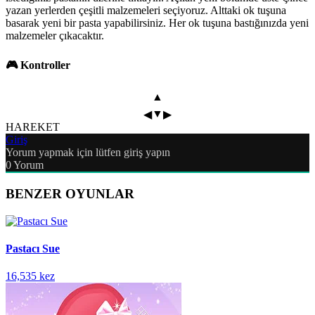
yazan yerlerden çeşitli malzemeleri seçiyoruz. Alttaki ok tuşuna
basarak yeni bir pasta yapabilirsiniz. Her ok tuşuna bastığınızda yeni
malzemeler çıkacaktır.
🎮 Kontroller
▲
▼
◀
▶
HAREKET
Giriş
Yorum yapmak için lütfen giriş yapın
0
Yorum
BENZER OYUNLAR
Pastacı Sue
16,535 kez