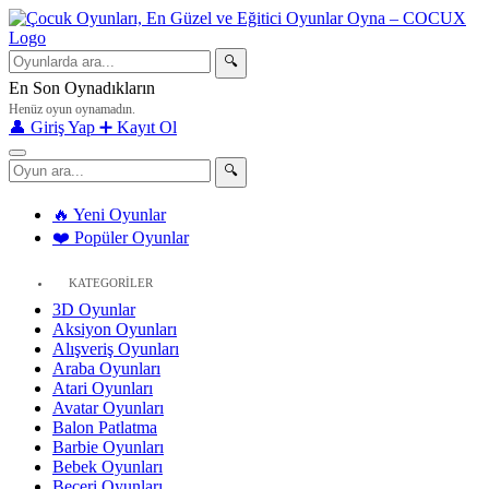
🔍
En Son Oynadıkların
Henüz oyun oynamadın.
👤 Giriş Yap
➕ Kayıt Ol
🔍
🔥 Yeni Oyunlar
❤️ Popüler Oyunlar
KATEGORİLER
3D Oyunlar
Aksiyon Oyunları
Alışveriş Oyunları
Araba Oyunları
Atari Oyunları
Avatar Oyunları
Balon Patlatma
Barbie Oyunları
Bebek Oyunları
Beceri Oyunları