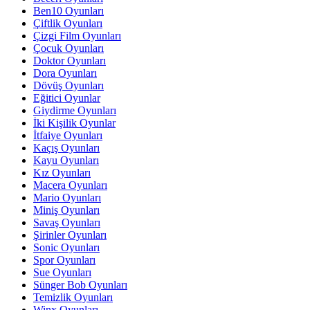
Ben10 Oyunları
Çiftlik Oyunları
Çizgi Film Oyunları
Çocuk Oyunları
Doktor Oyunları
Dora Oyunları
Dövüş Oyunları
Eğitici Oyunlar
Giydirme Oyunları
İki Kişilik Oyunlar
İtfaiye Oyunları
Kaçış Oyunları
Kayu Oyunları
Kız Oyunları
Macera Oyunları
Mario Oyunları
Miniş Oyunları
Savaş Oyunları
Şirinler Oyunları
Sonic Oyunları
Spor Oyunları
Sue Oyunları
Sünger Bob Oyunları
Temizlik Oyunları
Winx Oyunları