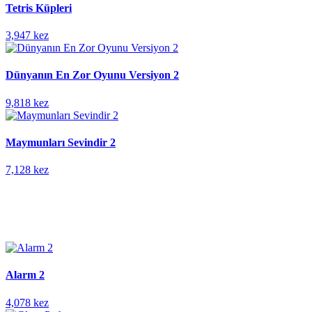
Tetris Küpleri
3,947 kez
Dünyanın En Zor Oyunu Versiyon 2
9,818 kez
Maymunları Sevindir 2
7,128 kez
Alarm 2
4,078 kez