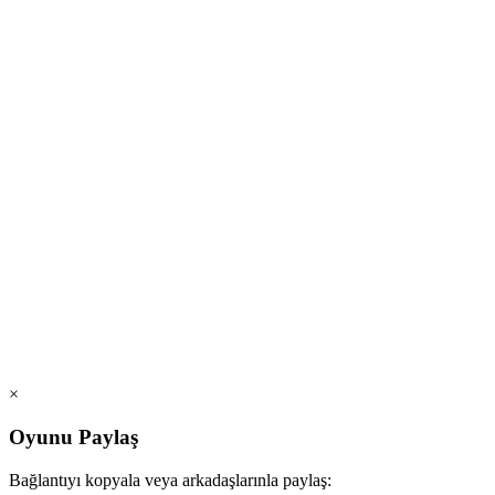
×
Oyunu Paylaş
Bağlantıyı kopyala veya arkadaşlarınla paylaş: