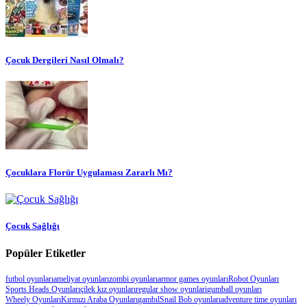
Çocuk Dergileri Nasıl Olmalı?
Çocuklara Florür Uygulaması Zararlı Mı?
Çocuk Sağlığı
Popüler Etiketler
futbol oyunları
ameliyat oyunları
zombi oyunları
armor games oyunları
Robot Oyunları
Sports Heads Oyunları
çilek kız oyunları
regular show oyunlari
gumball oyunları
Wheely Oyunları
Kırmızı Araba Oyunları
gambıl
Snail Bob oyunları
adventure time oyunları