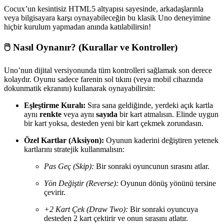
Cocux’un kesintisiz HTML5 altyapısı sayesinde, arkadaşlarınla
veya bilgisayara karşı oynayabileceğin bu klasik Uno deneyimine
hiçbir kurulum yapmadan anında katılabilirsin!
🖱️ Nasıl Oynanır? (Kurallar ve Kontroller)
Uno’nun dijital versiyonunda tüm kontrolleri sağlamak son derece
kolaydır. Oyunu sadece farenin sol tıkını (veya mobil cihazında
dokunmatik ekranını) kullanarak oynayabilirsin:
Eşleştirme Kuralı:
Sıra sana geldiğinde, yerdeki açık kartla
aynı
renkte
veya aynı
sayıda
bir kart atmalısın. Elinde uygun
bir kart yoksa, desteden yeni bir kart çekmek zorundasın.
Özel Kartlar (Aksiyon):
Oyunun kaderini değiştiren yetenek
kartlarını stratejik kullanmalısın:
Pas Geç (Skip):
Bir sonraki oyuncunun sırasını atlar.
Yön Değiştir (Reverse):
Oyunun dönüş yönünü tersine
çevirir.
+2 Kart Çek (Draw Two):
Bir sonraki oyuncuya
desteden 2 kart çektirir ve onun sırasını atlatır.