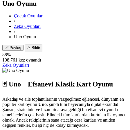
Uno Oyunu
Çocuk Oyunları
/
Zeka Oyunları
/
Uno Oyunu
🔗
Paylaş
⚠️
Bildir
88%
108,761 kez oynandı
Zeka Oyunları
🃏 Uno – Efsanevi Klasik Kart Oyunu
Arkadaş ve aile toplantılarının vazgeçilmez eğlencesi, dünyanın en
popüler kart oyunu
Uno
, şimdi tüm heyecanıyla dijital ekranda!
Şansın, stratejinin ve hızın bir araya geldiği bu efsanevi oyunda
temel hedefin çok basit: Elindeki tüm kartlardan kurtulan ilk oyuncu
olmak. Ancak rakiplerinin sana atacağı ceza kartları ve aniden
değişen renkler, bu işi hiç de kolay kılmayacak.