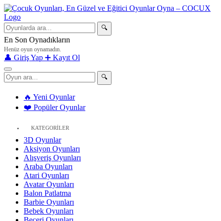
🔍
En Son Oynadıkların
Henüz oyun oynamadın.
👤 Giriş Yap
➕ Kayıt Ol
🔍
🔥 Yeni Oyunlar
❤️ Popüler Oyunlar
KATEGORİLER
3D Oyunlar
Aksiyon Oyunları
Alışveriş Oyunları
Araba Oyunları
Atari Oyunları
Avatar Oyunları
Balon Patlatma
Barbie Oyunları
Bebek Oyunları
Beceri Oyunları