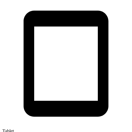
Tablet