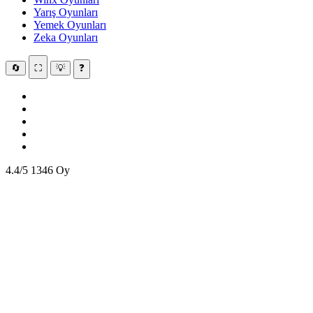
Yarış Oyunları
Yemek Oyunları
Zeka Oyunları
🔄
⛶
💡
❓
4.4/5
1346 Oy