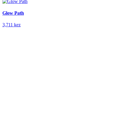
Glow Path
3,711 kez