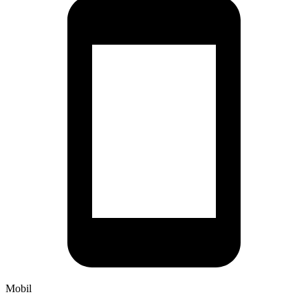
Mobil