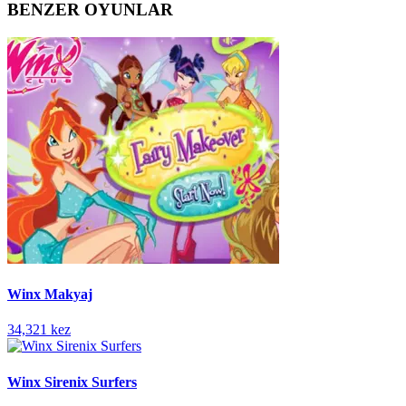
BENZER OYUNLAR
Winx Makyaj
34,321 kez
Winx Sirenix Surfers