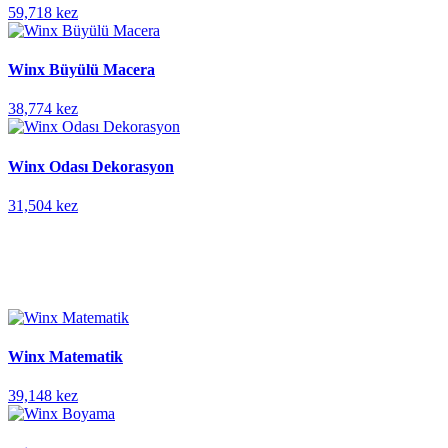
59,718 kez
Winx Büyülü Macera
38,774 kez
Winx Odası Dekorasyon
31,504 kez
Winx Matematik
39,148 kez