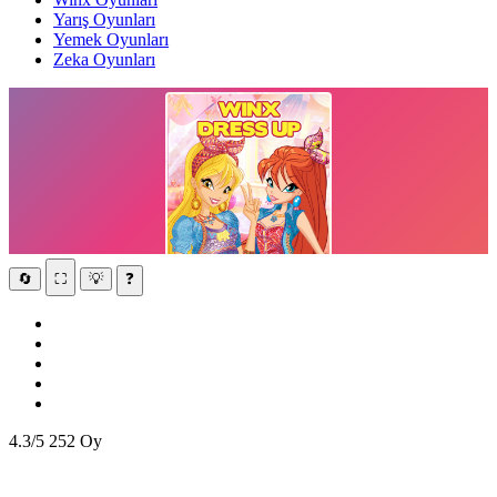
Yarış Oyunları
Yemek Oyunları
Zeka Oyunları
🔄
⛶
💡
❓
4.3/5
252 Oy