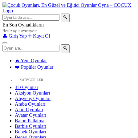
🔍
En Son Oynadıkların
Henüz oyun oynamadın.
👤 Giriş Yap
➕ Kayıt Ol
🔍
🔥 Yeni Oyunlar
❤️ Popüler Oyunlar
KATEGORİLER
3D Oyunlar
Aksiyon Oyunları
Alışveriş Oyunları
Araba Oyunları
Atari Oyunları
Avatar Oyunları
Balon Patlatma
Barbie Oyunları
Bebek Oyunları
Beceri Oyunları