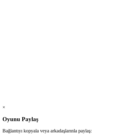
×
Oyunu Paylaş
Bağlantıyı kopyala veya arkadaşlarınla paylaş: