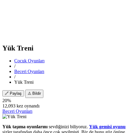
Yük Treni
Çocuk Oyunları
/
Beceri Oyunları
/
Yük Treni
🔗
Paylaş
⚠️
Bildir
20%
12,093 kez oynandı
Beceri Oyunları
Yük taşıma oyunlarını
sevdiğinizi biliyoruz.
Yük gemisi oyunu
sizler tarafından daha önce çok sevilmişti. Biz de bunu göz önüne