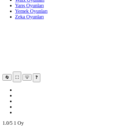
Yarış Oyunları
Yemek Oyunları
Zeka Oyunları
🔄
⛶
💡
❓
1.0/5
1 Oy