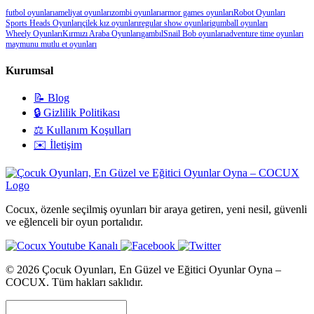
futbol oyunları
ameliyat oyunları
zombi oyunları
armor games oyunları
Robot Oyunları
Sports Heads Oyunları
çilek kız oyunları
regular show oyunlari
gumball oyunları
Wheely Oyunları
Kırmızı Araba Oyunları
gambıl
Snail Bob oyunları
adventure time oyunları
maymunu mutlu et oyunları
Kurumsal
📝 Blog
🔒 Gizlilik Politikası
⚖️ Kullanım Koşulları
✉️ İletişim
Cocux, özenle seçilmiş oyunları bir araya getiren, yeni nesil, güvenli
ve eğlenceli bir oyun portalıdır.
© 2026 Çocuk Oyunları, En Güzel ve Eğitici Oyunlar Oyna –
COCUX. Tüm hakları saklıdır.