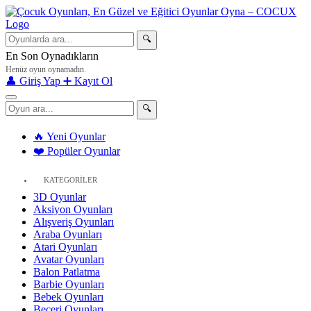
🔍
En Son Oynadıkların
Henüz oyun oynamadın.
👤 Giriş Yap
➕ Kayıt Ol
🔍
🔥 Yeni Oyunlar
❤️ Popüler Oyunlar
KATEGORİLER
3D Oyunlar
Aksiyon Oyunları
Alışveriş Oyunları
Araba Oyunları
Atari Oyunları
Avatar Oyunları
Balon Patlatma
Barbie Oyunları
Bebek Oyunları
Beceri Oyunları