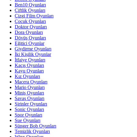
Ben10 Oyunları
Çiftlik Oyunları
Çizgi Film Oyunları
Çocuk Oyunları
Doktor Oyunları
Dora Oyunları
Dövüş Oyunları
Eğitici Oyunlar
Giydirme Oyunları
İki Kişilik Oyunlar
İtfaiye Oyunları
Kaçış Oyunları
Kayu Oyunları
Kız Oyunları
Macera Oyunları
Mario Oyunları
Miniş Oyunları
Savaş Oyunları
Şirinler Oyunları
Sonic Oyunları
Spor Oyunları
Sue Oyunları
Sünger Bob Oyunları
Temizlik Oyunları
Winx Oyunları