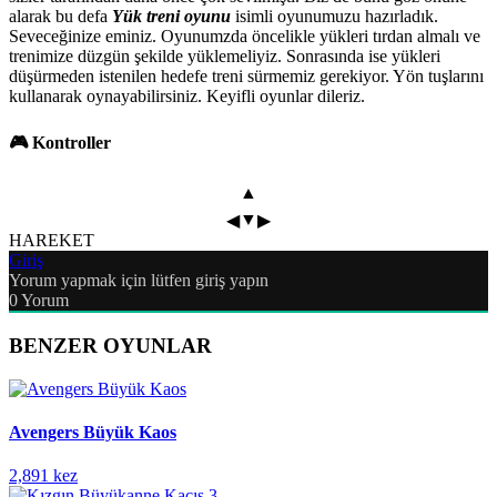
alarak bu defa
Yük treni oyunu
isimli oyunumuzu hazırladık.
Seveceğinize eminiz. Oyunumzda öncelikle yükleri tırdan almalı ve
trenimize düzgün şekilde yüklemeliyiz. Sonrasında ise yükleri
düşürmeden istenilen hedefe treni sürmemiz gerekiyor. Yön tuşlarını
kullanarak oynayabilirsiniz. Keyifli oyunlar dileriz.
🎮 Kontroller
▲
▼
◀
▶
HAREKET
Giriş
Yorum yapmak için lütfen giriş yapın
0
Yorum
BENZER OYUNLAR
Avengers Büyük Kaos
2,891 kez