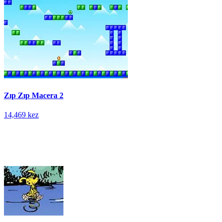
Zıp Zıp Macera 2
14,469 kez