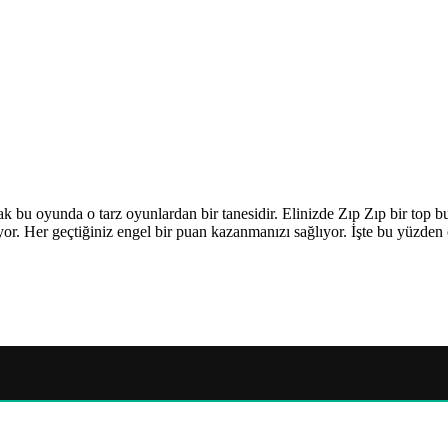
ak bu oyunda o tarz oyunlardan bir tanesidir. Elinizde Zıp Zıp bir top 
r. Her geçtiğiniz engel bir puan kazanmanızı sağlıyor. İşte bu yüzden ç