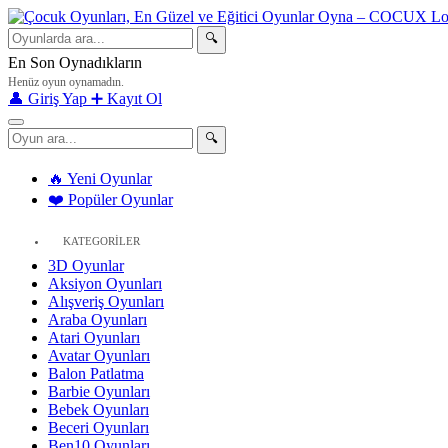
🔍
En Son Oynadıkların
Henüz oyun oynamadın.
👤 Giriş Yap
➕ Kayıt Ol
🔍
🔥 Yeni Oyunlar
❤️ Popüler Oyunlar
KATEGORİLER
3D Oyunlar
Aksiyon Oyunları
Alışveriş Oyunları
Araba Oyunları
Atari Oyunları
Avatar Oyunları
Balon Patlatma
Barbie Oyunları
Bebek Oyunları
Beceri Oyunları
Ben10 Oyunları