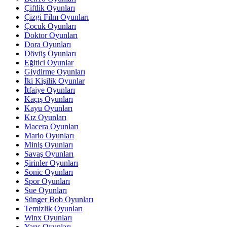
Çiftlik Oyunları
Çizgi Film Oyunları
Çocuk Oyunları
Doktor Oyunları
Dora Oyunları
Dövüş Oyunları
Eğitici Oyunlar
Giydirme Oyunları
İki Kişilik Oyunlar
İtfaiye Oyunları
Kaçış Oyunları
Kayu Oyunları
Kız Oyunları
Macera Oyunları
Mario Oyunları
Miniş Oyunları
Savaş Oyunları
Şirinler Oyunları
Sonic Oyunları
Spor Oyunları
Sue Oyunları
Sünger Bob Oyunları
Temizlik Oyunları
Winx Oyunları
Yarış Oyunları