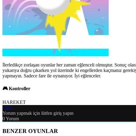
İlerledikçe zorlaşan oyunlar her zaman eğlenceli olmuştur. Sonuç olar
yukarıya doğru çıkarken yol üzerinde ki engellerden kaçmanız gerekiyo
yapmayın. Sadece fare ile oynanıyor. İyi eğlenceler.
🎮 Kontroller
HAREKET
Giriş
Yorum yapmak için lütfen giriş yapın
0
Yorum
BENZER OYUNLAR