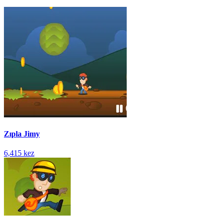
Zıpla Jimy
6,415 kez