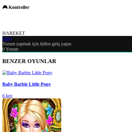
🎮 Kontroller
HAREKET
Giriş
Yorum yapmak için lütfen giriş yapın
0
Yorum
BENZER OYUNLAR
Baby Barbie Little Pony
6 kez