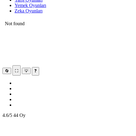
Yemek Oyunları
Zeka Oyunları
🔄
⛶
💡
❓
4.6/5
44 Oy