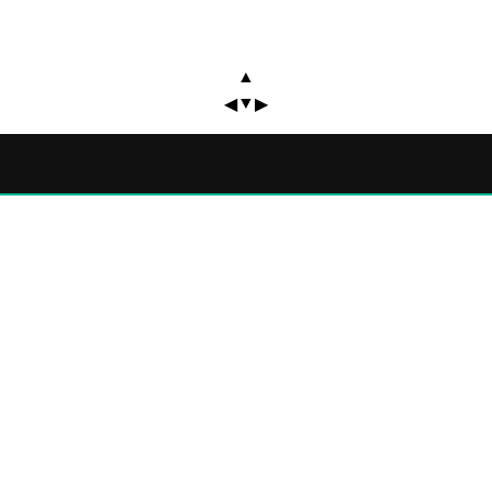
▲
▼
◀
▶