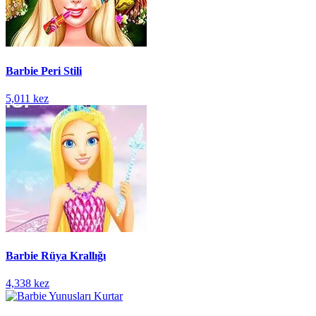
Barbie Peri Stili
5,011 kez
Barbie Rüya Krallığı
4,338 kez