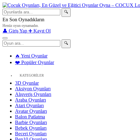
🔍
En Son Oynadıkların
Henüz oyun oynamadın.
👤 Giriş Yap
➕ Kayıt Ol
🔍
🔥 Yeni Oyunlar
❤️ Popüler Oyunlar
KATEGORİLER
3D Oyunlar
Aksiyon Oyunları
Alışveriş Oyunları
Araba Oyunları
Atari Oyunları
Avatar Oyunları
Balon Patlatma
Barbie Oyunları
Bebek Oyunları
Beceri Oyunları
Ben10 Oyunları