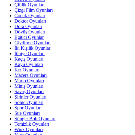
Çiftlik Oyunları
Çizgi Film Oyunları
Çocuk Oyunları
Doktor Oyunları
Dora Oyunları
Dövüş Oyunları
Eğitici Oyunlar
Giydirme Oyunları
İki Kişilik Oyunlar
İtfaiye Oyunları
Kaçış Oyunları
Kayu Oyunları
Kız Oyunları
Macera Oyunları
Mario Oyunları
Miniş Oyunları
Savaş Oyunları
Şirinler Oyunları
Sonic Oyunları
Spor Oyunları
Sue Oyunları
Sünger Bob Oyunları
Temizlik Oyunları
Winx Oyunları
Yarış Oyunları