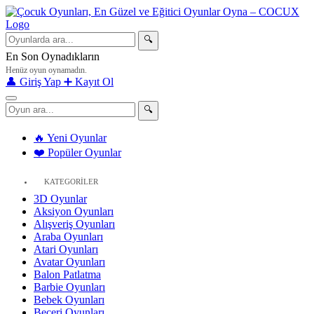
🔍
En Son Oynadıkların
Henüz oyun oynamadın.
👤 Giriş Yap
➕ Kayıt Ol
🔍
🔥 Yeni Oyunlar
❤️ Popüler Oyunlar
KATEGORİLER
3D Oyunlar
Aksiyon Oyunları
Alışveriş Oyunları
Araba Oyunları
Atari Oyunları
Avatar Oyunları
Balon Patlatma
Barbie Oyunları
Bebek Oyunları
Beceri Oyunları