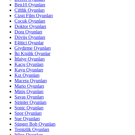
Ben10 Oyunları
Çiftlik Oyunları
Çizgi Film Oyunları
Çocuk Oyunları
Doktor Oyunları
Dora Oyunları
Dövüş Oyunları
Eğitici Oyunlar
Giydirme Oyunları
İki Kişilik Oyunlar
İtfaiye Oyunları
Kaçış Oyunları
Kayu Oyunları
Kız Oyunları
Macera Oyunları
Mario Oyunları
Miniş Oyunları
Savaş Oyunları
Şirinler Oyunları
Sonic Oyunları
Spor Oyunları
Sue Oyunları
Sünger Bob Oyunları
Temizlik Oyunları
Winx Oyunları