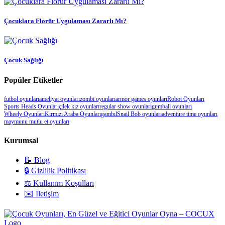
Çocuklara Florür Uygulaması Zararlı Mı?
Çocuk Sağlığı
Popüler Etiketler
futbol oyunları
ameliyat oyunları
zombi oyunları
armor games oyunları
Robot Oyunları
Sports Heads Oyunları
çilek kız oyunları
regular show oyunlari
gumball oyunları
Wheely Oyunları
Kırmızı Araba Oyunları
gambıl
Snail Bob oyunları
adventure time oyunları
maymunu mutlu et oyunları
Kurumsal
📝 Blog
🔒 Gizlilik Politikası
⚖️ Kullanım Koşulları
✉️ İletişim