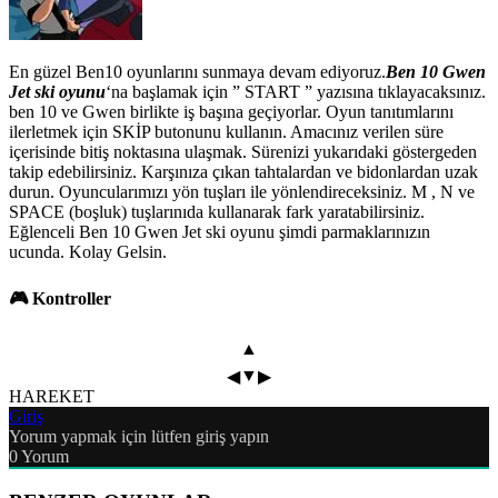
En güzel Ben10 oyunlarını sunmaya devam ediyoruz.
Ben 10 Gwen
Jet ski oyunu
‘na başlamak için ” START ” yazısına tıklayacaksınız.
ben 10 ve Gwen birlikte iş başına geçiyorlar. Oyun tanıtımlarını
ilerletmek için SKİP butonunu kullanın. Amacınız verilen süre
içerisinde bitiş noktasına ulaşmak. Sürenizi yukarıdaki göstergeden
takip edebilirsiniz. Karşınıza çıkan tahtalardan ve bidonlardan uzak
durun. Oyuncularımızı yön tuşları ile yönlendireceksiniz. M , N ve
SPACE (boşluk) tuşlarınıda kullanarak fark yaratabilirsiniz.
Eğlenceli Ben 10 Gwen Jet ski oyunu şimdi parmaklarınızın
ucunda. Kolay Gelsin.
🎮 Kontroller
▲
▼
◀
▶
HAREKET
Giriş
Yorum yapmak için lütfen giriş yapın
0
Yorum