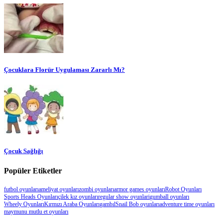
Çocuklara Florür Uygulaması Zararlı Mı?
Çocuk Sağlığı
Popüler Etiketler
futbol oyunları
ameliyat oyunları
zombi oyunları
armor games oyunları
Robot Oyunları
Sports Heads Oyunları
çilek kız oyunları
regular show oyunlari
gumball oyunları
Wheely Oyunları
Kırmızı Araba Oyunları
gambıl
Snail Bob oyunları
adventure time oyunları
maymunu mutlu et oyunları