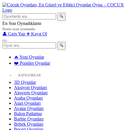
🔍
En Son Oynadıkların
Henüz oyun oynamadın.
👤 Giriş Yap
➕ Kayıt Ol
🔍
🔥 Yeni Oyunlar
❤️ Popüler Oyunlar
KATEGORİLER
3D Oyunlar
Aksiyon Oyunları
Alışveriş Oyunları
Araba Oyunları
Atari Oyunları
Avatar Oyunları
Balon Patlatma
Barbie Oyunları
Bebek Oyunları
Beceri Oyunları