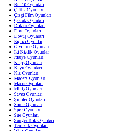
Ben10 Oyunları
Çiftlik Oyunları
Çizgi Film Oyunları
Çocuk Oyunları
Doktor Oyunları
Dora Oyunları
Dövüş Oyunları
Eğitici Oyunlar
Giydirme Oyunları
İki Kişilik Oyunlar
İtfaiye Oyunları
Kaçış Oyunları
Kayu Oyunları
Kız Oyunları
Macera Oyunları
Mario Oyunları
Miniş Oyunları
Savaş Oyunları
Şirinler Oyunları
Sonic Oyunları
Spor Oyunları
Sue Oyunları
Sünger Bob Oyunları
Temizlik Oyunları
Winx Oyunları