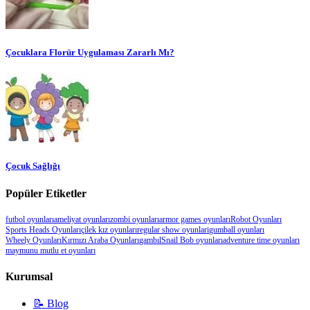
Çocuklara Florür Uygulaması Zararlı Mı?
Çocuk Sağlığı
Popüler Etiketler
futbol oyunları
ameliyat oyunları
zombi oyunları
armor games oyunları
Robot Oyunları
Sports Heads Oyunları
çilek kız oyunları
regular show oyunlari
gumball oyunları
Wheely Oyunları
Kırmızı Araba Oyunları
gambıl
Snail Bob oyunları
adventure time oyunları
maymunu mutlu et oyunları
Kurumsal
📝 Blog