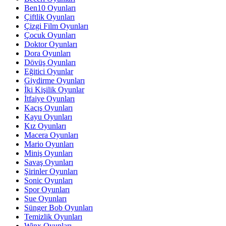
Ben10 Oyunları
Çiftlik Oyunları
Çizgi Film Oyunları
Çocuk Oyunları
Doktor Oyunları
Dora Oyunları
Dövüş Oyunları
Eğitici Oyunlar
Giydirme Oyunları
İki Kişilik Oyunlar
İtfaiye Oyunları
Kaçış Oyunları
Kayu Oyunları
Kız Oyunları
Macera Oyunları
Mario Oyunları
Miniş Oyunları
Savaş Oyunları
Şirinler Oyunları
Sonic Oyunları
Spor Oyunları
Sue Oyunları
Sünger Bob Oyunları
Temizlik Oyunları
Winx Oyunları