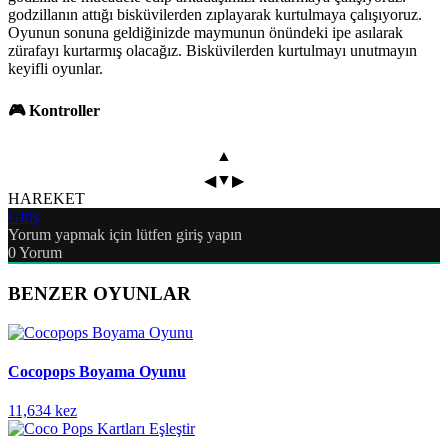
godzillanın attığı bisküvilerden zıplayarak kurtulmaya çalışıyoruz.
Oyunun sonuna geldiğinizde maymunun önündeki ipe asılarak
zürafayı kurtarmış olacağız. Bisküvilerden kurtulmayı unutmayın
keyifli oyunlar.
🎮 Kontroller
▲
▼
◀
▶
HAREKET
Giriş
Yorum yapmak için lütfen giriş yapın
0
Yorum
BENZER OYUNLAR
Cocopops Boyama Oyunu
11,634 kez