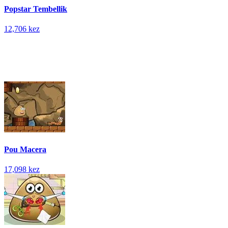
Popstar Tembellik
12,706 kez
Pou Macera
17,098 kez