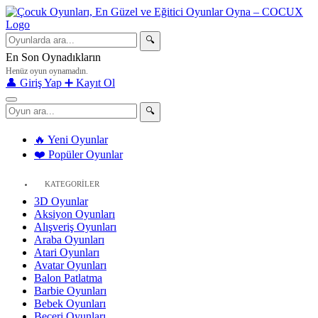
🔍
En Son Oynadıkların
Henüz oyun oynamadın.
👤 Giriş Yap
➕ Kayıt Ol
🔍
🔥 Yeni Oyunlar
❤️ Popüler Oyunlar
KATEGORİLER
3D Oyunlar
Aksiyon Oyunları
Alışveriş Oyunları
Araba Oyunları
Atari Oyunları
Avatar Oyunları
Balon Patlatma
Barbie Oyunları
Bebek Oyunları
Beceri Oyunları