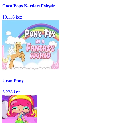
Coco Pops Kartları Eşleştir
10,116 kez
Uçan Pony
3,228 kez