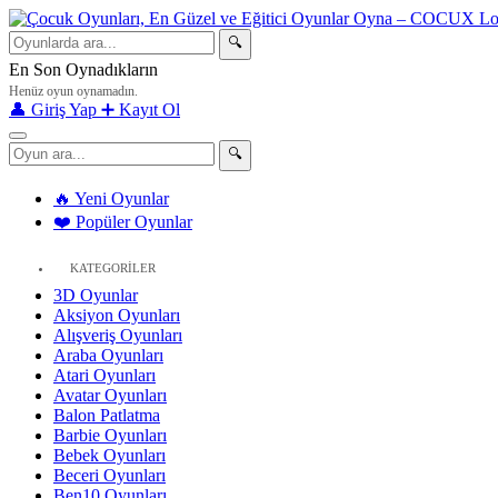
🔍
En Son Oynadıkların
Henüz oyun oynamadın.
👤 Giriş Yap
➕ Kayıt Ol
🔍
🔥 Yeni Oyunlar
❤️ Popüler Oyunlar
KATEGORİLER
3D Oyunlar
Aksiyon Oyunları
Alışveriş Oyunları
Araba Oyunları
Atari Oyunları
Avatar Oyunları
Balon Patlatma
Barbie Oyunları
Bebek Oyunları
Beceri Oyunları
Ben10 Oyunları