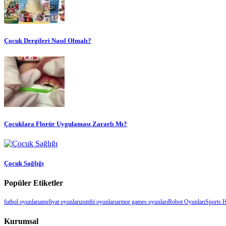
Çocuk Dergileri Nasıl Olmalı?
Çocuklara Florür Uygulaması Zararlı Mı?
Çocuk Sağlığı
Popüler Etiketler
futbol oyunları
ameliyat oyunları
zombi oyunları
armor games oyunları
Robot Oyunları
Sports 
Kurumsal