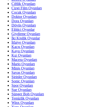
Çiftlik Oyunları
Çizgi Film Oyunları
Çocuk Oyunları
Doktor Oyunları
Dora Oyunları
Dövüş Oyunları
Eğitici Oyunlar
Giydirme Oyunları
İki Kişilik Oyunlar
İtfaiye Oyunları
Kaçış Oyunları
Kayu Oyunları
Kız Oyunları
Macera Oyunları
Mario Oyunları
Miniş Oyunları
Savaş Oyunları
Şirinler Oyunları
Sonic Oyunları
Spor Oyunları
Sue Oyunları
Sünger Bob Oyunları
Temizlik Oyunları
Winx Oyunları
Yarış Oyunları