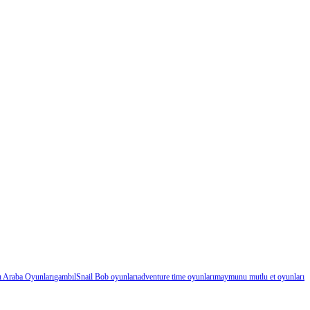
ı Araba Oyunları
gambıl
Snail Bob oyunları
adventure time oyunları
maymunu mutlu et oyunları